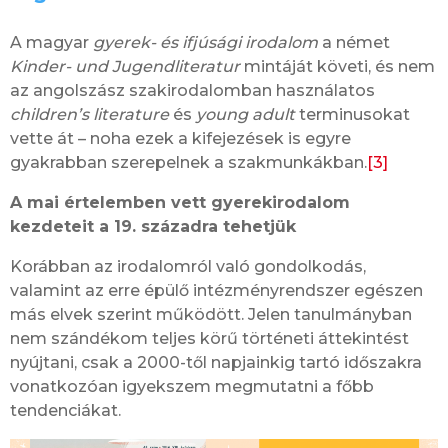
A magyar
gyerek- és ifjúsági irodalom
a német
Kinder- und Jugendliteratur
mintáját követi, és nem
az angolszász szakirodalomban használatos
children’s literature
és
young adult
terminusokat
vette át – noha ezek a kifejezések is egyre
gyakrabban szerepelnek a szakmunkákban.
[3]
A mai értelemben vett gyerekirodalom
kezdeteit a 19. századra tehetjük
Korábban az irodalomról való gondolkodás,
valamint az erre épülő intézményrendszer egészen
más elvek szerint működött. Jelen tanulmányban
nem szándékom teljes körű történeti áttekintést
nyújtani, csak a 2000-től napjainkig tartó időszakra
vonatkozóan igyekszem megmutatni a főbb
tendenciákat.