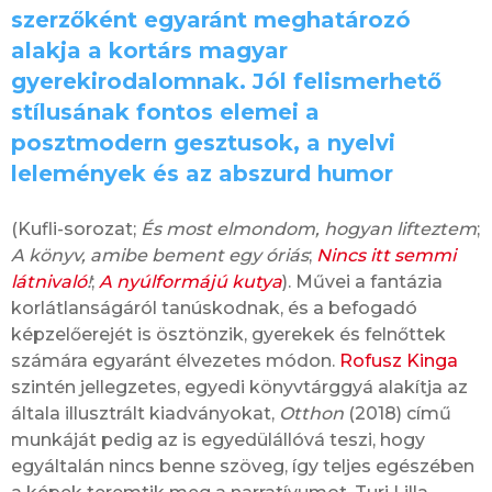
szerzőként egyaránt meghatározó
alakja a kortárs magyar
gyerekirodalomnak. Jól felismerhető
stílusának fontos elemei a
posztmodern gesztusok, a nyelvi
lelemények és az abszurd humor
(Kufli-sorozat;
És most elmondom, hogyan lifteztem
;
A könyv, amibe bement egy óriás
;
Nincs itt semmi
látnivaló
!
;
A nyúlformájú kutya
). Művei a fantázia
korlátlanságáról tanúskodnak, és a befogadó
képzelőerejét is ösztönzik, gyerekek és felnőttek
számára egyaránt élvezetes módon.
Rofusz Kinga
szintén jellegzetes, egyedi könyvtárggyá alakítja az
általa illusztrált kiadványokat,
Otthon
(2018) című
munkáját pedig az is egyedülállóvá teszi, hogy
egyáltalán nincs benne szöveg, így teljes egészében