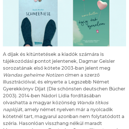
A díjak és kitüntetések a kiadók számára is
tájékozódási pontot jelentenek, Dagmar Geisler
sorozatának első kötete 2003-ban jelent meg
Wandas geheime Notizen
címen a szerző
illusztrációival, és elnyerte a Legszebb Német
Gyerekkönyv Díjat (Die schönsten deutschen Bücher
2003). 2014-ben Nádori Lídia fordításában
olvashatta a magyar közönség
Wanda titkos
naplójá
t, amely német nyelven már a nyolcadik
kötetnél tart, magyarul azonban nem folytatódott a
széria. Hasonlóan visszhang nélkül maradt