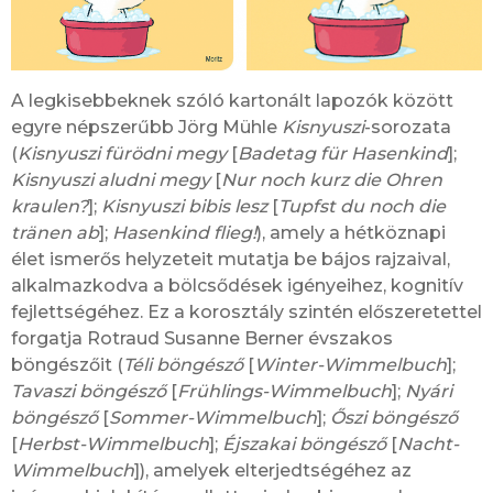
A legkisebbeknek szóló kartonált lapozók között
egyre népszerűbb Jörg Mühle
Kisnyuszi
-sorozata
(
Kisnyuszi fürödni megy
[
Badetag für Hasenkind
];
Kisnyuszi aludni megy
[
Nur noch kurz die Ohren
kraulen?
];
Kisnyuszi bibis lesz
[
Tupfst du noch die
tränen ab
];
Hasenkind flieg!
), amely a hétköznapi
élet ismerős helyzeteit mutatja be bájos rajzaival,
alkalmazkodva a bölcsődések igényeihez, kognitív
fejlettségéhez. Ez a korosztály szintén előszeretettel
forgatja Rotraud Susanne Berner évszakos
böngészőit (
Téli böngésző
[
Winter-Wimmelbuch
];
Tavaszi böngésző
[
Frühlings-Wimmelbuch
];
Nyári
böngésző
[
Sommer-Wimmelbuch
];
Őszi böngésző
[
Herbst-Wimmelbuch
];
Éjszakai böngésző
[
Nacht-
Wimmelbuch
]), amelyek elterjedtségéhez az