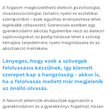
A fogalom megközelíthető életkori, pszichológiai,
olvasásszociológiai, tartalmi, nyelvi és esztétikai
szempontból – ezek együttes érvényesítése lehet
leginkább célravezető. Szerencsés esetben egy
gyerekirodalmi alkotás figyelembe veszi az életkori
sajátosságokat, ez pedig hatással lehet a szöveg
témájára, terjedelmére, nyelvi megoldásaira és az
absztrakció mértékére.
Lényeges, hogy ezek a szövegek
felolvasásra készülnek, így kiemelt
szerepet kap a hangzósság – akkor is,
ha a felolvasás mellett már megjelenik
az önálló olvasás.
A felsorolt jellemzők elválasztják egymástól a
gyerekirodalom és a gyerekkönyv fogalmát, hiszen