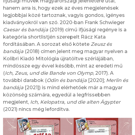
ifjúsági művek magyarországi jelenlétére utal,
hanem arra is, hogy ezek az éves megjelenések
legjobbjai közé tartoznak, vagyis gondos, igényes
kiadványokról van szó. 2020-ban Frank Schwieger
Caesar és bandája
(2019) című ifjúsági regénye is a
kategória shortlistjén szerepelt Rácz Kata
fordításában. A sorozat első kötete
Zeusz és
bandája
(2018) címen jelent meg magyar nyelven a
Kolibri Kiadó Mitológia újratöltve szériájában,
mindössze egy évvel később, mint az eredeti mű
(
Ich, Zeus, und die Bande von Olymp
, 2017). A
további darabok (
Odin és bandája
[2020];
Merlin és
bandája
[2021]) is mind elérhetőek már a magyar
közönség számára, egyedül a legfrissebben
megjelent,
Ich, Kelopatra, und die alten Ägypter
(2021) nincs még lefordítva.