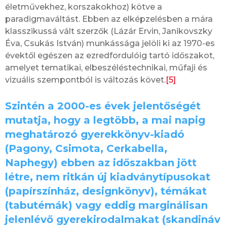
életművekhez, korszakokhoz) kötve a
paradigmaváltást. Ebben az elképzelésben a mára
klasszikussá vált szerzők (Lázár Ervin, Janikovszky
Éva, Csukás István) munkássága jelöli ki az 1970-es
évektől egészen az ezredfordulóig tartó időszakot,
amelyet tematikai, elbeszéléstechnikai, műfaji és
vizuális szempontból is változás követ.
[5]
Szintén a 2000-es évek jelentőségét
mutatja, hogy a legtöbb, a mai napig
meghatározó gyerekkönyv-kiadó
(Pagony, Csimota, Cerkabella,
Naphegy) ebben az időszakban jött
létre, nem ritkán új kiadványtípusokat
(papírszínház, designkönyv), témákat
(tabutémák) vagy eddig marginálisan
jelenlévő gyerekirodalmakat (skandináv