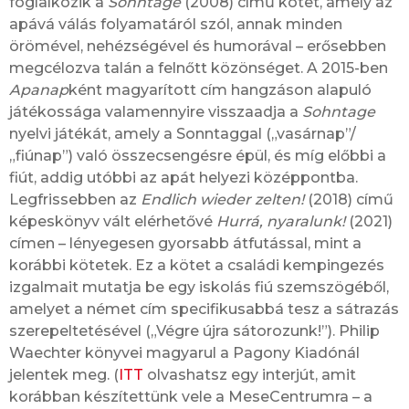
foglalkozik a
Sohntage
(2008) című kötet, amely az
apává válás folyamatáról szól, annak minden
örömével, nehézségével és humorával – erősebben
megcélozva talán a felnőtt közönséget. A 2015-ben
Apanap
ként magyarított cím hangzáson alapuló
játékossága valamennyire visszaadja a
Sohntage
nyelvi játékát, amely a Sonntaggal („vasárnap”/
„fiúnap”) való összecsengésre épül, és míg előbbi a
fiút, addig utóbbi az apát helyezi középpontba.
Legfrissebben az
Endlich wieder zelten!
(2018) című
képeskönyv vált elérhetővé
Hurrá, nyaralunk!
(2021)
címen – lényegesen gyorsabb átfutással, mint a
korábbi kötetek. Ez a kötet a családi kempingezés
izgalmait mutatja be egy iskolás fiú szemszögéből,
amelyet a német cím specifikusabbá tesz a sátrazás
szerepeltetésével („Végre újra sátorozunk!”). Philip
Waechter könyvei magyarul a Pagony Kiadónál
jelentek meg. (
ITT
olvashatsz egy interjút, amit
korábban készítettünk vele a MeseCentrumra – a