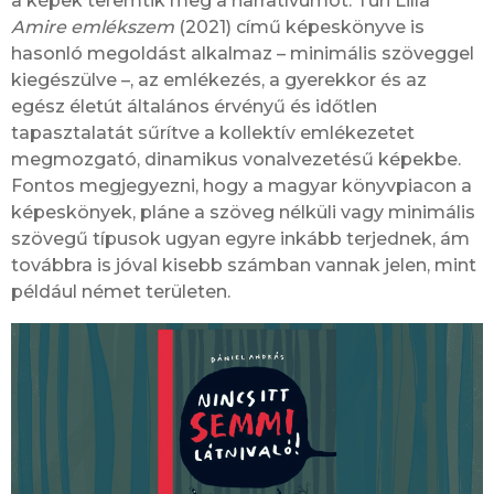
a képek teremtik meg a narratívumot. Turi Lilla
Amire emlékszem
(2021) című képeskönyve is
hasonló megoldást alkalmaz – minimális szöveggel
kiegészülve –, az emlékezés, a gyerekkor és az
egész életút általános érvényű és időtlen
tapasztalatát sűrítve a kollektív emlékezetet
megmozgató, dinamikus vonalvezetésű képekbe.
Fontos megjegyezni, hogy a magyar könyvpiacon a
képeskönyek, pláne a szöveg nélküli vagy minimális
szövegű típusok ugyan egyre inkább terjednek, ám
továbbra is jóval kisebb számban vannak jelen, mint
például német területen.