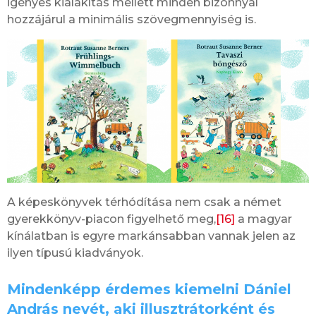
igényes kialakítás mellett minden bizonnyal
hozzájárul a minimális szövegmennyiség is.
A képeskönyvek térhódítása nem csak a német
gyerekkönyv-piacon figyelhető meg,
[16]
a magyar
kínálatban is egyre markánsabban vannak jelen az
ilyen típusú kiadványok.
Mindenképp érdemes kiemelni Dániel
András nevét, aki illusztrátorként és