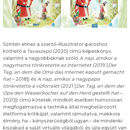
Szintén ehhez a szerző–illusztrátor-pároshoz
köthető a
Tavaszapó
(2020) című képeskönyv,
valamint a nagyobbaknak szóló
A nap, amikor a
nagymama tönkretette az internetet
(2019 [
Der
Tag, an dem die Oma das Internet kaputt gemacht
hat
– 2018]) és
A nap, amikor a nagypapa
tönkretette a vízforralót
(2021 [
Der Tag, an dem der
Opa den Wasserkocher auf den Herd gestellt hat
–
2020]) című kötetek, mindkét esetben humorosan
megfogalmazva a technika által meghatározott
életforma kritikáját, valamint rámutatva, mekkora
élmény, ha – kényszerűségből ugyan – de mindenki
kiszakad a saját virtuális világából, és újra együtt van