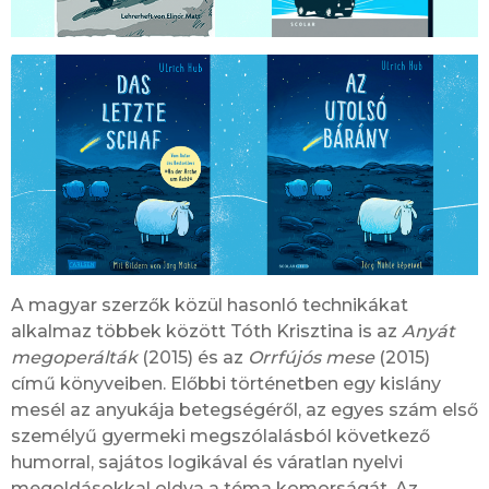
A magyar szerzők közül hasonló technikákat
alkalmaz többek között Tóth Krisztina is az
Anyát
megoperálták
(2015) és az
Orrfújós mese
(2015)
című könyveiben. Előbbi történetben egy kislány
mesél az anyukája betegségéről, az egyes szám első
személyű gyermeki megszólalásból következő
humorral, sajátos logikával és váratlan nyelvi
megoldásokkal oldva a téma komorságát. Az