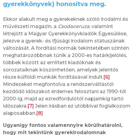
gyerekkönyvek) honosítva meg.
Ekkor alakult meg a gyerekeknek szóló irodalmi és
művészeti magazin, a
Csodaceruza
, valamint
létrejött a Magyar Gyerekkönyvkiadók Egyesülése,
jelezve a gyerek- és ifjúsági irodalom státuszának
változását. A fordítási normák tekintetében szintén
meghatározóbbnak tűnik a 2000-es határkijelölés,
többek között az említett kiadóknak és
sorozataiknak köszönhetően, amelyek jelentős
része külföldi munkák fordításával indult.
[6]
Mindezeket megfontolva a rendszerváltástól
kezdődő időszakot érdemes felosztani az 1990-től
2000-ig, majd az ezredfordulótól napjainkig tartó
időszakra.
[7]
Jelen írásban ez utóbbival foglalkozom
alaposabban.
[8]
Ugyanígy fontos valamennyire körülhatárolni,
hogy mit tekintünk gyerekirodalomnak