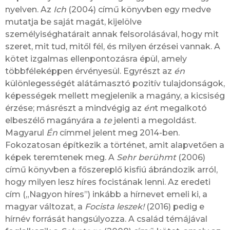
nyelven. Az
Ich
(2004) című könyvben egy medve
mutatja be saját magát, kijelölve
személyiséghatárait annak felsorolásával, hogy mit
szeret, mit tud, mitől fél, és milyen érzései vannak. A
kötet izgalmas ellenpontozásra épül, amely
többféleképpen érvényesül. Egyrészt az
én
különlegességét alátámasztó pozitív tulajdonságok,
képességek mellett megjelenik a magány, a kicsiség
érzése; másrészt a mindvégig az
én
t megalkotó
elbeszélő magányára a
te
jelenti a megoldást.
Magyarul
Én
címmel jelent meg 2014-ben.
Fokozatosan építkezik a történet, amit alapvetően a
képek teremtenek meg. A
Sehr berühmt
(2006)
című könyvben a főszereplő kisfiú ábrándozik arról,
hogy milyen lesz híres focistának lenni. Az eredeti
cím („Nagyon híres”) inkább a hírnevet emeli ki, a
magyar változat, a
Focista leszek!
(2016) pedig e
hírnév forrását hangsúlyozza. A család témájával