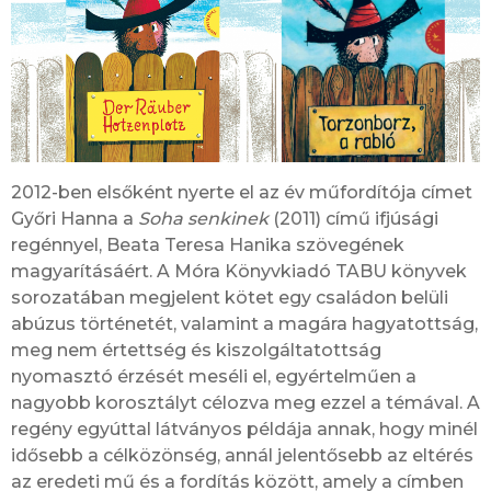
2012-ben elsőként nyerte el az év műfordítója címet
Győri Hanna a
Soha senkinek
(2011) című ifjúsági
regénnyel, Beata Teresa Hanika szövegének
magyarításáért. A Móra Könyvkiadó TABU könyvek
sorozatában megjelent kötet egy családon belüli
abúzus történetét, valamint a magára hagyatottság,
meg nem értettség és kiszolgáltatottság
nyomasztó érzését meséli el, egyértelműen a
nagyobb korosztályt célozva meg ezzel a témával. A
regény egyúttal látványos példája annak, hogy minél
idősebb a célközönség, annál jelentősebb az eltérés
az eredeti mű és a fordítás között, amely a címben