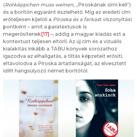
(
Rotkäppchen muss weinen,
„Piroskának sírni kell”)
és a borítón egyaránt észlelhető. Míg az eredeti cím
erőteljesen kijelöli a
Piroska és a farkas
t viszonyítási
pontként – amit a paratextusok is
megerősítenek
[17]
–, addig a magyar kiadás ezt a
kontextust teljesen eltörli. Az új cím és a vizuális
kialakítás inkább a TABU könyvek sorozathoz
igazodva az elhallgatás, a tiltás képzeteit erősíti,
eltávolodva a Piroska ártatlanságát, az elvesztett
idillt hangsúlyozó német borítótól.