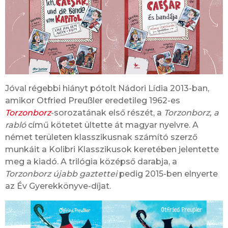
Jóval régebbi hiányt pótolt Nádori Lídia 2013-ban,
amikor Otfried Preußler eredetileg 1962-es
Torzonborz
-sorozatának első részét, a
Torzonborz, a
rabló
című kötetet ültette át magyar nyelvre. A
német területen klasszikusnak számító szerző
munkáit a Kolibri Klasszikusok keretében jelentette
meg a kiadó. A trilógia középső darabja, a
Torzonborz újabb gaztettei
pedig 2015-ben elnyerte
az Év Gyerekkönyve-díjat.