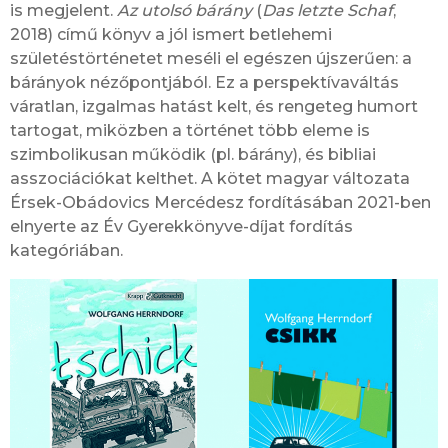
is megjelent.
Az utolsó bárány
(
Das letzte Schaf
,
2018) című könyv a jól ismert betlehemi
születéstörténetet meséli el egészen újszerűen: a
bárányok nézőpontjából. Ez a perspektívaváltás
váratlan, izgalmas hatást kelt, és rengeteg humort
tartogat, miközben a történet több eleme is
szimbolikusan működik (pl. bárány), és bibliai
asszociációkat kelthet. A kötet magyar változata
Érsek-Obádovics Mercédesz fordításában 2021-ben
elnyerte az Év Gyerekkönyve-díjat fordítás
kategóriában.