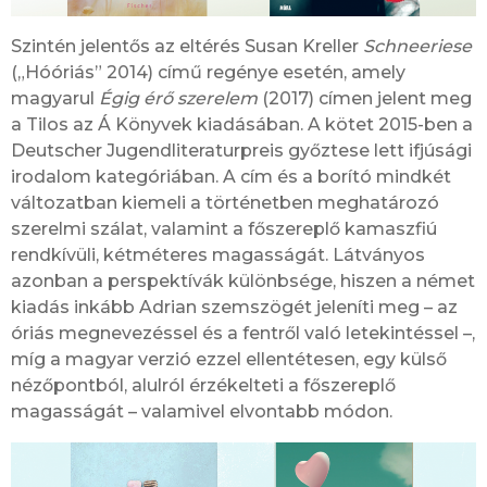
Szintén jelentős az eltérés Susan Kreller
Schneeriese
(„Hóóriás” 2014) című regénye esetén, amely
magyarul
Égig érő szerelem
(2017) címen jelent meg
a Tilos az Á Könyvek kiadásában. A kötet 2015-ben a
Deutscher Jugendliteraturpreis győztese lett ifjúsági
irodalom kategóriában. A cím és a borító mindkét
változatban kiemeli a történetben meghatározó
szerelmi szálat, valamint a főszereplő kamaszfiú
rendkívüli, kétméteres magasságát. Látványos
azonban a perspektívák különbsége, hiszen a német
kiadás inkább Adrian szemszögét jeleníti meg – az
óriás megnevezéssel és a fentről való letekintéssel –,
míg a magyar verzió ezzel ellentétesen, egy külső
nézőpontból, alulról érzékelteti a főszereplő
magasságát – valamivel elvontabb módon.