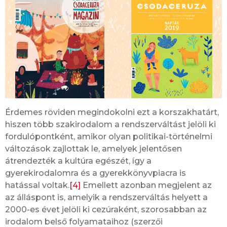
Érdemes röviden megindokolni ezt a korszakhatárt,
hiszen több szakirodalom a rendszerváltást jelöli ki
fordulópontként, amikor olyan politikai-történelmi
változások zajlottak le, amelyek jelentősen
átrendezték a kultúra egészét, így a
gyerekirodalomra és a gyerekkönyvpiacra is
hatással voltak.
[4]
Emellett azonban megjelent az
az álláspont is, amelyik a rendszerváltás helyett a
2000-es évet jelöli ki cezúraként, szorosabban az
irodalom belső folyamataihoz (szerzői