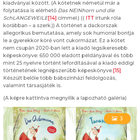
kiadványai között. (A kötetnek németül már a
folytatása is elérhető
Das NEINhorn und die
SchLANGEWEILE
[14]
címmel.) ((
ITT
írtunk róla
korábban – a szerk.)) A történet a dackorszak
allegorikus bemutatása, amely sok humorral bontja
le a gyerekkor köré vont cukormázat. Ez a kötet
nem csupán 2020-ban lett a kiadó legsikeresebb
képeskönyve: 650 000 eladott példányával és több
mint 25 nyelvre történt lefordításával a kiadó eddigi
történetének legnépszerűbb képeskönyve.
[15]
Készült belőle több bábszínházi feldolgozás,
valamint társasjáték is.
(A képre kattintva megnyílik a lapozható galéria)
3