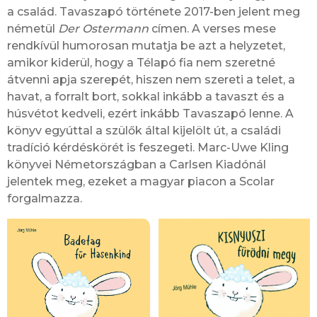
a család. Tavaszapó története 2017-ben jelent meg
németül
Der Ostermann
címen. A verses mese
rendkívül humorosan mutatja be azt a helyzetet,
amikor kiderül, hogy a Télapó fia nem szeretné
átvenni apja szerepét, hiszen nem szereti a telet, a
havat, a forralt bort, sokkal inkább a tavaszt és a
húsvétot kedveli, ezért inkább Tavaszapó lenne. A
könyv egyúttal a szülők által kijelölt út, a családi
tradíció kérdéskörét is feszegeti. Marc-Uwe Kling
könyvei Németországban a Carlsen Kiadónál
jelentek meg, ezeket a magyar piacon a Scolar
forgalmazza.