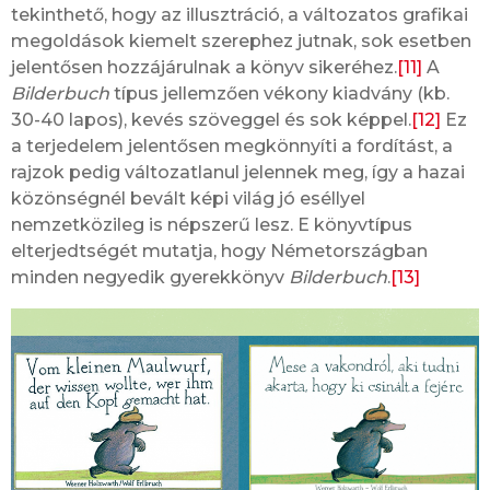
tekinthető, hogy az illusztráció, a változatos grafikai
megoldások kiemelt szerephez jutnak, sok esetben
jelentősen hozzájárulnak a könyv sikeréhez.
[11]
A
Bilderbuch
típus jellemzően vékony kiadvány (kb.
30-40 lapos), kevés szöveggel és sok képpel.
[12]
Ez
a terjedelem jelentősen megkönnyíti a fordítást, a
rajzok pedig változatlanul jelennek meg, így a hazai
közönségnél bevált képi világ jó eséllyel
nemzetközileg is népszerű lesz. E könyvtípus
elterjedtségét mutatja, hogy Németországban
minden negyedik gyerekkönyv
Bilderbuch
.
[13]