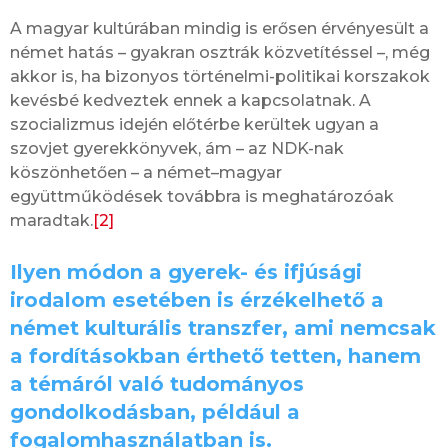
A magyar kultúrában mindig is erősen érvényesült a
német hatás – gyakran osztrák közvetítéssel –, még
akkor is, ha bizonyos történelmi-politikai korszakok
kevésbé kedveztek ennek a kapcsolatnak. A
szocializmus idején előtérbe kerültek ugyan a
szovjet gyerekkönyvek, ám – az NDK-nak
köszönhetően – a német–magyar
együttműködések továbbra is meghatározóak
maradtak.
[2]
Ilyen módon a gyerek- és ifjúsági
irodalom esetében is érzékelhető a
német kulturális transzfer, ami nemcsak
a fordításokban érthető tetten, hanem
a témáról való tudományos
gondolkodásban, például a
fogalomhasználatban is.