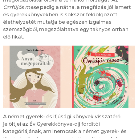
Orrfújós mese
pedig a nátha, a megfázás jól ismert
és gyerekkönyvekben is sokszor feldolgozott
élethelyzetét mutatja be egészen izgalmas
szemszögből, megszólaltatva egy taknyos orrban
élő fikát.
A német gyerek- és ifjúsági könyvek visszatérő
jelöltjei az Év Gyerekkönyve-díj fordítói
kategóriájának, ami nemcsak a német gyerek- és