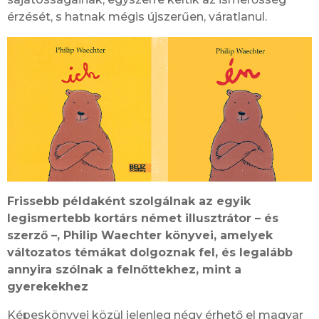
érzését, s hatnak mégis újszerűen, váratlanul.
Frissebb példaként szolgálnak az egyik
legismertebb kortárs német illusztrátor – és
szerző –, Philip Waechter könyvei, amelyek
változatos témákat dolgoznak fel, és legalább
annyira szólnak a felnőttekhez, mint a
gyerekekhez
Képeskönyvei közül jelenleg négy érhető el magyar