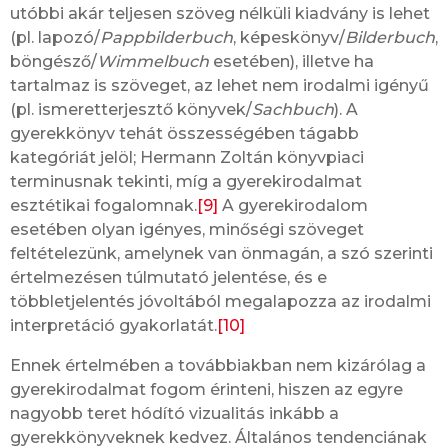
utóbbi akár teljesen szöveg nélküli kiadvány is lehet
(pl. lapozó/
Pappbilderbuch
, képeskönyv/
Bilderbuch
,
böngésző/
Wimmelbuch
esetében), illetve ha
tartalmaz is szöveget, az lehet nem irodalmi igényű
(pl. ismeretterjesztő könyvek/
Sachbuch
). A
gyerekkönyv tehát összességében tágabb
kategóriát jelöl; Hermann Zoltán könyvpiaci
terminusnak tekinti, míg a gyerekirodalmat
esztétikai fogalomnak.
[9]
A gyerekirodalom
esetében olyan igényes, minőségi szöveget
feltételezünk, amelynek van önmagán, a szó szerinti
értelmezésen túlmutató jelentése, és e
többletjelentés jóvoltából megalapozza az irodalmi
interpretáció gyakorlatát.
[10]
Ennek értelmében a továbbiakban nem kizárólag a
gyerekirodalmat fogom érinteni, hiszen az egyre
nagyobb teret hódító vizualitás inkább a
gyerekkönyveknek kedvez. Általános tendenciának