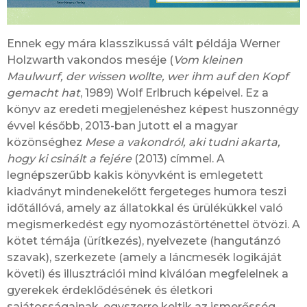
Ennek egy mára klasszikussá vált példája Werner
Holzwarth vakondos meséje (
Vom kleinen
Maulwurf, der wissen wollte, wer ihm auf den Kopf
gemacht hat
, 1989) Wolf Erlbruch képeivel. Ez a
könyv az eredeti megjelenéshez képest huszonnégy
évvel később, 2013-ban jutott el a magyar
közönséghez
Mese a vakondról, aki tudni akarta,
hogy ki csinált a fejére
(2013) címmel. A
legnépszerűbb kakis könyvként is emlegetett
kiadványt mindenekelőtt fergeteges humora teszi
időtállóvá, amely az állatokkal és ürülékükkel való
megismerkedést egy nyomozástörténettel ötvözi. A
kötet témája (ürítkezés), nyelvezete (hangutánzó
szavak), szerkezete (amely a láncmesék logikáját
követi) és illusztrációi mind kiválóan megfelelnek a
gyerekek érdeklődésének és életkori
sajátosságainak, egyszerre keltik az ismerősség