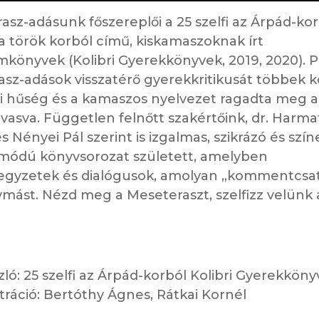
asz-adásunk főszereplői a 25 szelfi az Árpád-korb
i a török korból című, kiskamaszoknak írt
könyvek (Kolibri Gyerekkönyvek, 2019, 2020). Pa
sz-adások visszatérő gyerekkritikusát többek k
i hűség és a kamaszos nyelvezet ragadta meg a
vasva. Független felnőtt szakértőink, dr. Harma
s Nényei Pál szerint is izgalmas, szikrázó és szín
módú könyvsorozat született, amelyben
egyzetek és dialógusok, amolyan „kommentcsa
ymást. Nézd meg a Meseteraszt, szelfizz velünk 
zló: 25 szelfi az Árpád-korból Kolibri Gyerekkönyv
ztráció: Bertóthy Ágnes, Rátkai Kornél