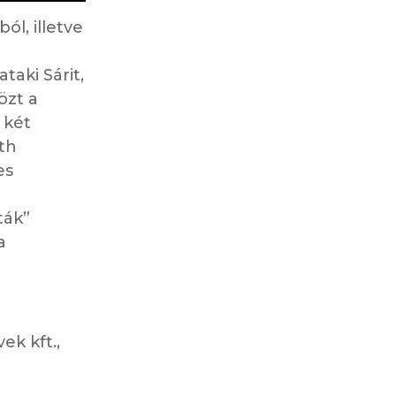
ól, illetve
taki Sárit,
özt a
 két
th
es
ták”
a
ek kft.,