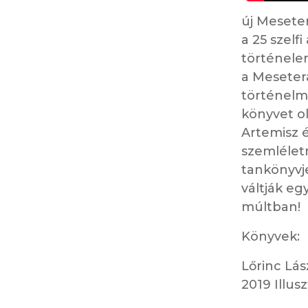
új Meseter
a 25 szelf
történelem
a Mesetera
történelm
könyvet ol
Artemisz é
szemlélet
tankönyvj
váltják eg
múltban!
Könyvek:
Lőrinc Lás
2019 Illus