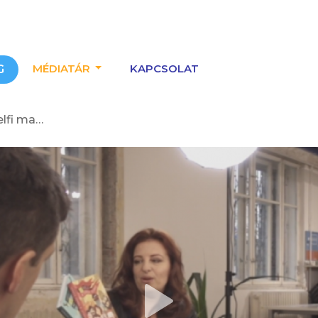
MÉDIATÁR
KAPCSOLAT
G
// Meseterasz