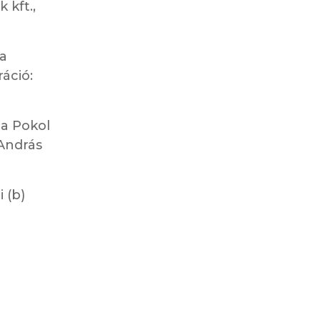
 kft.,
da
ráció:
 a Pokol
 András
 (b)