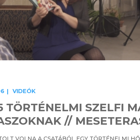
06
VIDEÓK
25 TÖRTÉNELMI SZELFI M
SZOKNAK // MESETERA
TOLT VOLNA A CSATÁBÓL EGY TÖRTÉNELMI HŐS