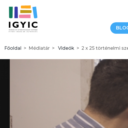
BLO
Főoldal
Médiatár
Videók
2 x 25 történelmi szelfi mai kamaszoknak 