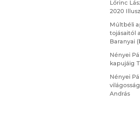
Lőrinc Lás
2020 Illus
Múltbéli a
tojásaitól
Baranyai (
Nényei Pál
kapujáig T
Nényei Pál
világosság
András