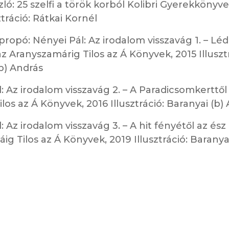
zló: 25 szelfi a török korból Kolibri Gyerekkönyvek
ztráció: Rátkai Kornél
propó: Nényei Pál: Az irodalom visszavág 1. – Lé
 az Aranyszamárig Tilos az Á Könyvek, 2015 Illuszt
b) András
: Az irodalom visszavág 2. – A Paradicsomkerttől
ilos az Á Könyvek, 2016 Illusztráció: Baranyai (b)
: Az irodalom visszavág 3. – A hit fényétől az ész
áig Tilos az Á Könyvek, 2019 Illusztráció: Baranyai