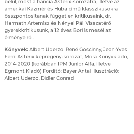
belül, most a francia Asterix-sorozatra, illetve az
amerikai Kázmér és Huba című klasszikusokra
összpontosítanak független kritikusaink, dr.
Harmath Artemisz és Nényei Pál. Visszatérő
gyerekkritikusunk, a 12 éves Bori is mesél az
élményeiről.
Könyvek:
Albert Uderzo, René Goscinny, Jean-Yves
Ferri: Asterix képregény-sorozat, Móra Könyvkiadó,
2014-2020 (korábban IPM Junior Alfa, illetve
Egmont Kiadó) Fordító: Bayer Antal Illusztráció:
Albert Uderzo, Didier Conrad