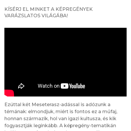
KÍSÉRJ EL MINKET A KÉPREGÉNYEK
VARÁZSLATOS VILÁGÁBA!
Ezúttal két Meseterasz-adással is adózunk a
témának: elmondjuk, miért is fontos ez a műfaj,
honnan származik, hol van igazi kultusza, és kik
fogyasztják leginkább. A képregény-tematikán