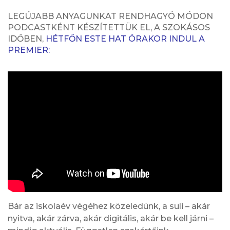
LEGÚJABB ANYAGUNKAT RENDHAGYÓ MÓDON
PODCASTKÉNT KÉSZÍTETTÜK EL, A SZOKÁSOS
IDŐBEN,
HÉTFŐN ESTE HAT ÓRAKOR INDUL A
PREMIER:
Bár az iskolaév végéhez közeledünk, a suli – akár
nyitva, akár zárva, akár digitális, akár be kell járni –