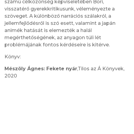
számú célközönség képviseletében Bori,
visszatérő gyerekkritikusunk, véleményezte a
szöveget. A különböző narrációs szálakról, a
jellemfejlődésről is szó esett, valamint a japán
animék hatását is elemezték a halál
megérthetőségének, az anyagon túli lét
problémájának fontos kérdéseire is kitérve.
Könyv:
Mészöly Ágnes: Fekete nyár
,Tilos az Á Könyvek,
2020