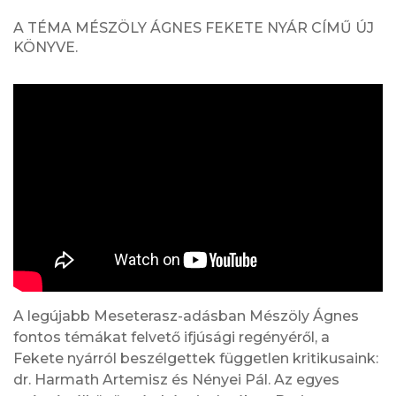
A TÉMA MÉSZÖLY ÁGNES FEKETE NYÁR CÍMŰ ÚJ
KÖNYVE.
A legújabb Meseterasz-adásban Mészöly Ágnes
fontos témákat felvető ifjúsági regényéről, a
Fekete nyárról beszélgettek független kritikusaink:
dr. Harmath Artemisz és Nényei Pál. Az egyes