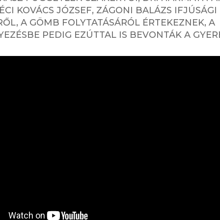
ÉCI KOVÁCS JÓZSEF, ZÁGONI BALÁZS IFJÚSÁGI
ŐL, A GÖMB FOLYTATÁSÁRÓL ÉRTEKEZNEK, A
EZÉSBE PEDIG EZÚTTAL IS BEVONTÁK A GYER