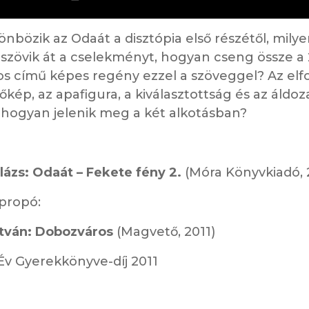
nbözik az Odaát a disztópia első részétől, milye
szövik át a cselekményt, hogyan cseng össze a 
s című képes regény ezzel a szöveggel? Az elf
vőkép, az apafigura, a kiválasztottság és az áldo
hogyan jelenik meg a két alkotásban?
lázs: Odaát – Fekete fény 2.
(Móra Könyvkiadó, 
apropó:
stván: Dobozváros
(Magvető, 2011)
Év Gyerekkönyve-díj 2011