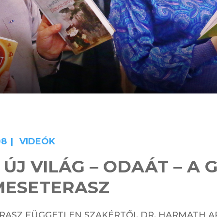
08
VIDEÓK
 ÚJ VILÁG – ODAÁT – A
/ MESETERASZ
RASZ FÜGGETLEN SZAKÉRTŐI, DR. HARMATH A