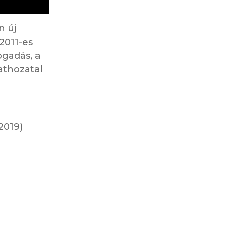
n új
2011-es
ogadás, a
zathozatal
2019)