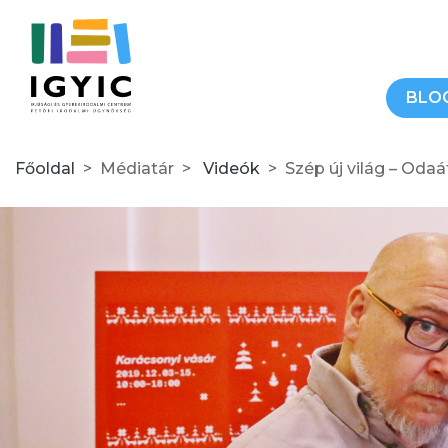
BLO
Főoldal
Médiatár
Videók
Szép új világ – Odaát – A Gömb 2. //