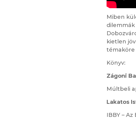
Miben külö
dilemmák 
Dobozváro
kietlen jö
témaköre 
Könyv:
Zágoni Ba
Múltbeli 
Lakatos I
IBBY – Az 