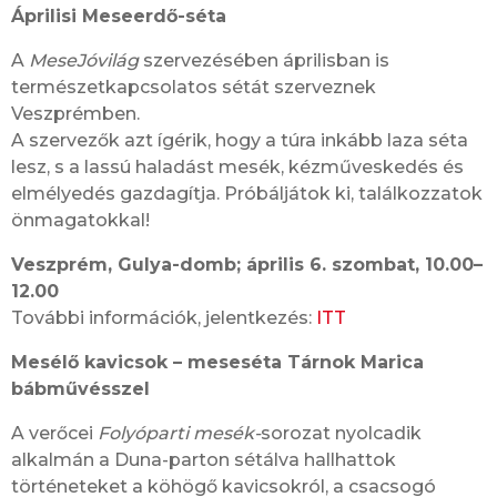
Áprilisi Meseerdő-séta
A
MeseJóvilág
szervezésében áprilisban is
természetkapcsolatos sétát szerveznek
Veszprémben.
A szervezők azt ígérik, hogy a túra inkább laza séta
lesz, s a lassú haladást mesék, kézműveskedés és
elmélyedés gazdagítja. Próbáljátok ki, találkozzatok
önmagatokkal!
Veszprém, Gulya-domb; április 6. szombat, 10.00–
12.00
További információk, jelentkezés:
ITT
Mesélő kavicsok – meseséta Tárnok Marica
bábművésszel
A verőcei
Folyóparti mesék-
sorozat nyolcadik
alkalmán a Duna-parton sétálva hallhattok
történeteket a köhögő kavicsokról, a csacsogó