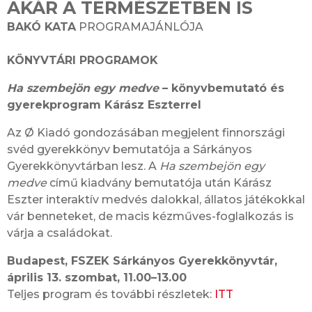
AKÁR A TERMÉSZETBEN IS
BAKÓ KATA
PROGRAMAJÁNLÓJA
KÖNYVTÁRI PROGRAMOK
Ha szembejön egy medve
– könyvbemutató és
gyerekprogram Kárász Eszterrel
Az Ø Kiadó gondozásában megjelent finnországi
svéd gyerekkönyv bemutatója a Sárkányos
Gyerekkönyvtárban lesz. A
Ha szembejön egy
medve
című kiadvány bemutatója után Kárász
Eszter interaktív medvés dalokkal, állatos játékokkal
vár benneteket, de macis kézműves-foglalkozás is
várja a családokat.
Budapest, FSZEK Sárkányos Gyerekkönyvtár,
április 13. szombat, 11.00–13.00
Teljes program és további részletek:
ITT