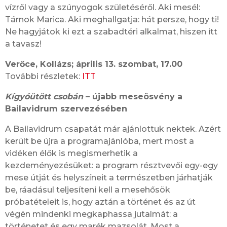
vízről vagy a szúnyogok születéséről. Aki mesél:
Tárnok Marica. Aki meghallgatja: hát persze, hogy ti!
Ne hagyjátok ki ezt a szabadtéri alkalmat, hiszen itt
a tavasz!
Verőce, Kollázs; április 13. szombat, 17.00
További részletek:
ITT
Kígyóütött csobán
– újabb meseösvény a
Bailavidrum szervezésében
A Bailavidrum csapatát már ajánlottuk nektek. Azért
került be újra a programajánlóba, mert most a
vidéken élők is megismerhetik a
kezdeményezésüket: a program résztvevői egy-egy
mese útját és helyszíneit a természetben járhatják
be, ráadásul teljesíteni kell a mesehősök
próbatételeit is, hogy aztán a történet és az út
végén mindenki megkaphassa jutalmát: a
történetet és egy marék mazsolát. Most a