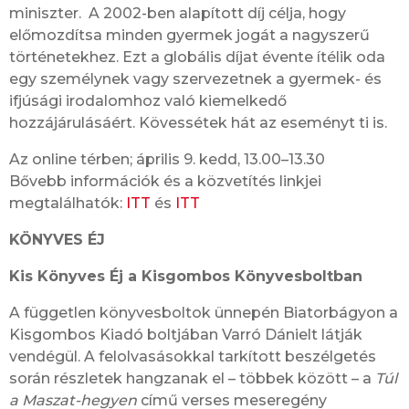
miniszter. A 2002-ben alapított díj célja, hogy
előmozdítsa minden gyermek jogát a nagyszerű
történetekhez. Ezt a globális díjat évente ítélik oda
egy személynek vagy szervezetnek a gyermek- és
ifjúsági irodalomhoz való kiemelkedő
hozzájárulásáért. Kövessétek hát az eseményt ti is.
Az online térben; április 9. kedd, 13.00–13.30
Bővebb információk és a közvetítés linkjei
megtalálhatók:
ITT
és
ITT
KÖNYVES ÉJ
Kis Könyves Éj a Kisgombos Könyvesboltban
A független könyvesboltok ünnepén Biatorbágyon a
Kisgombos Kiadó boltjában Varró Dánielt látják
vendégül. A felolvasásokkal tarkított beszélgetés
során részletek hangzanak el – többek között – a
Túl
a Maszat-hegyen
című verses meseregény