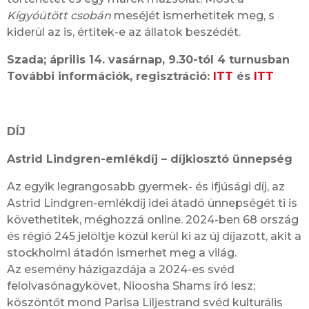
Kígyóütött csobán
meséjét ismerhetitek meg, s
kiderül az is, értitek-e az állatok beszédét.
Szada; április 14. vasárnap, 9.30-tól 4 turnusban
További információk, regisztráció:
ITT
és
ITT
DÍJ
Astrid Lindgren-emlékdíj – díjkiosztó ünnepség
Az egyik legrangosabb gyermek- és ifjúsági díj, az
Astrid Lindgren-emlékdíj idei átadó ünnepségét ti is
követhetitek, méghozzá online. 2024-ben 68 ország
és régió 245 jelöltje közül kerül ki az új díjazott, akit a
stockholmi átadón ismerhet meg a világ.
Az esemény házigazdája a 2024-es svéd
felolvasónagykövet, Nioosha Shams író lesz;
köszöntőt mond Parisa Liljestrand svéd kulturális