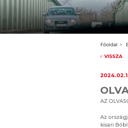
Főoldal
VISSZA
2024.02.
OLV
AZ OLVAS
Az országj
kisari Bób