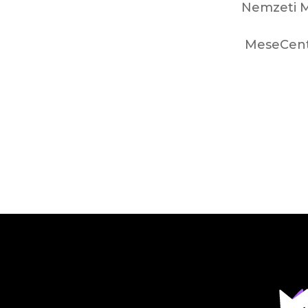
Nemzeti M
MeseCen