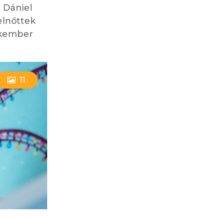
 Dániel
elnőttek
akember
11