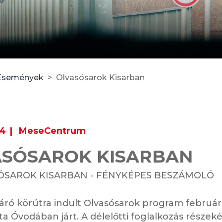
Események
Olvasósarok Kisarban
14
MeseCentrum
ASÓSAROK KISARBAN
ÓSAROK KISARBAN - FÉNYKÉPES BESZÁMOLÓ
áró körútra indult Olvasósarok program február
ita Óvodában járt. A délelőtti foglalkozás részeké