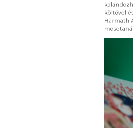
kalandozha
költővel é
Harmath A
mesetanác