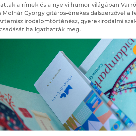
ttak a rímek és a nyelvi humor világában Varró
s Molnár György gitáros-énekes dalszerzővel a f
rtemisz irodalomtörténész, gyerekirodalmi sz
sadását hallgathatták meg.