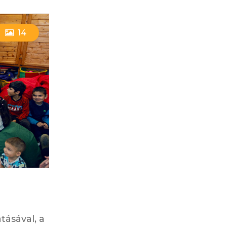
14
tásával, a