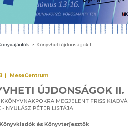
Könyvajánlók
Könyvheti újdonságok II.
3
MeseCentrum
VHETI ÚJDONSÁGOK II.
EKKÖNYVNAKPOKRA MEGJELENT FRISS KIADV
 - NYULÁSZ PÉTER LISTÁJA
Könyvkiadók és Könyvterjesztők