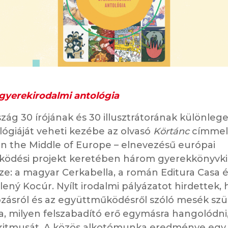
 gyerekirodalmi antológia
ág 30 írójának és 30 illusztrátorának különleg
ógiáját veheti kezébe az olvasó
Körtánc
címmel.
in the Middle of Europe – elnevezésű európai
ödési projekt keretében három gyerekkönyvk
ze: a magyar Cerkabella, a román Editura Casa é
lený Kocúr. Nyílt irodalmi pályázatot hirdettek,
ozásról és az együttműködésről szóló mesék szü
, milyen felszabadító erő egymásra hangolódni,
 ritmusát. A közös alkotómunka eredménye egy