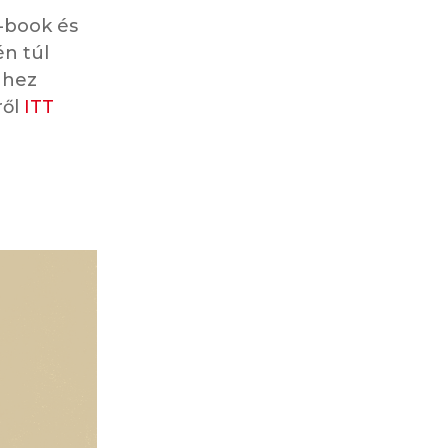
-book és
n túl
ghez
ről
ITT