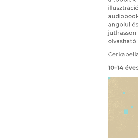
illusztráci
audiobook
angolul é
juthasson
olvasható
Cerkabella
10–14 éve