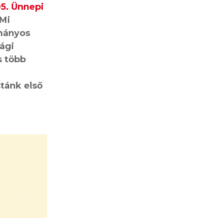
95. Ünnepi
 Mi
ományos
sági
s több
stánk első