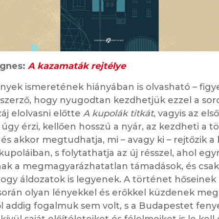
gnes:
A kazamaták rejtélye
nyek ismeretének hiányában is olvasható – figy
 szerző, hogy nyugodtan kezdhetjük ezzel a sor
j elolvasni előtte
A kupolák titkát
, vagyis az első
 úgy érzi, kellően hosszú a nyár, az kezdheti a t
s, és akkor megtudhatja, mi – avagy ki – rejtőzik 
upoláiban, s folytathatja az új résszel, ahol egy
ak a megmagyarázhatatlan támadások, és csak
ogy áldozatok is legyenek. A történet hőseinek
során olyan lényekkel és erőkkel küzdenek meg
ől addig fogalmuk sem volt, s a Budapestet fen
ívül saját előítéleteiket és félelmeiket is le kel