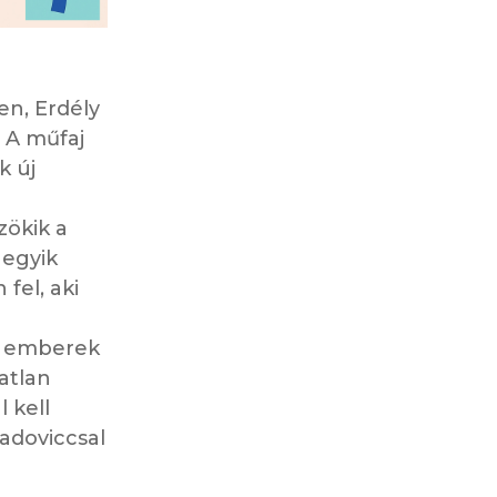
en, Erdély
 A műfaj
k új
zökik a
 egyik
fel, aki
z emberek
atlan
 kell
Radoviccsal