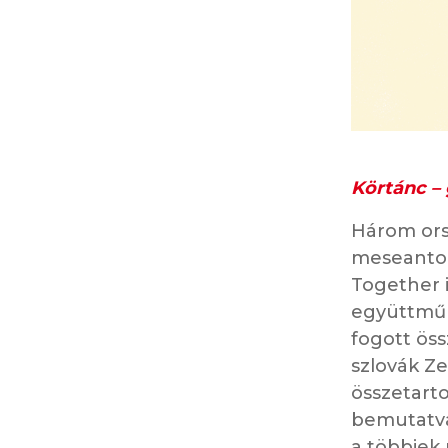
Körtánc –
Három orsz
meseantol
Together 
együttműk
fogott öss
szlovák Ze
összetart
bemutatva
a többiek