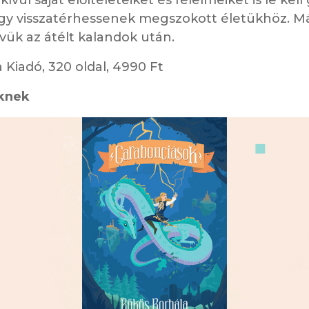
gy visszatérhessenek megszokott életükhöz. M
vük az átélt kalandok után.
 Kiadó, 320 oldal, 4990 Ft
knek