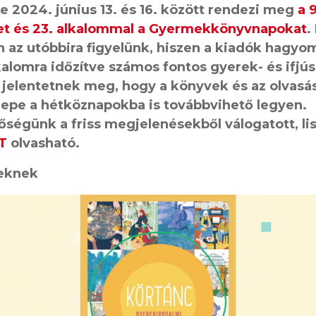
e 2024. június 13. és 16. között rendezi meg
a 
t és 23. alkalommal a Gyermekkönyvnapokat
.
n az utóbbira figyelünk, hiszen a kiadók hagy
kalomra időzítve számos fontos gyerek- és ifjú
 jelentetnek meg, hogy a könyvek és az olvasá
epe a hétköznapokba is továbbvihető legyen.
őségünk a friss megjelenésekből válogatott, li
T
olvasható.
seknek