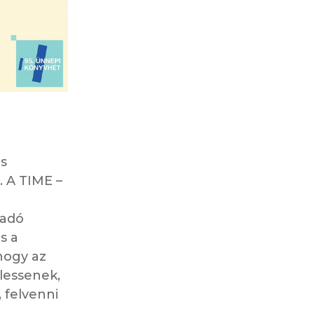
es
 A TIME –
iadó
s a
 hogy az
lessenek,
 felvenni