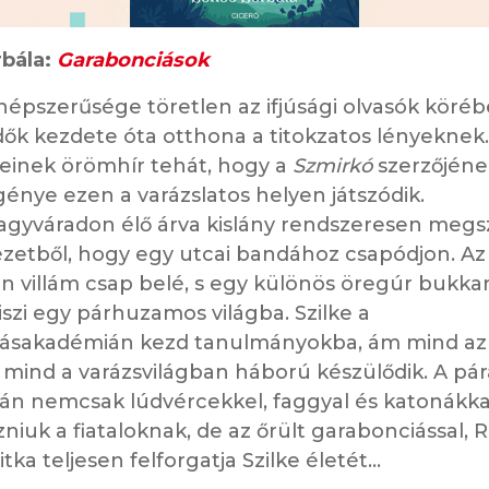
bála:
Garabonciások
népszerűsége töretlen az ifjúsági olvasók köréb
dők kezdete óta otthona a titokzatos lényeknek.
einek örömhír tehát, hogy a
Szmirkó
szerzőjéne
egénye ezen a varázslatos helyen játszódik.
Nagyváradon élő árva kislány rendszeresen megs
ézetből, hogy egy utcai bandához csapódjon. Az
n villám csap belé, s egy különös öregúr bukkan 
szi egy párhuzamos világba. Szilke a
ásakadémián kezd tanulmányokba, ám mind a
 mind a varázsvilágban háború készülődik. A pár
án nemcsak lúdvércekkel, faggyal és katonákkal
iuk a fiataloknak, de az őrült garabonciással, 
titka teljesen felforgatja Szilke életét...