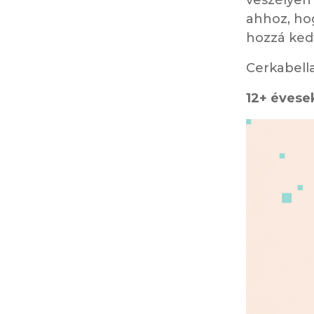
ahhoz, ho
hozzá ked
Cerkabella
12+ évese