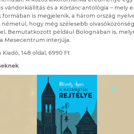
ós vándorkiállítás és a
Körtánc
antológia – mely e
 formában is megjelenik, a három ország nyelvé
s németül, hogy még szélesebb olvasóközönsé
 el. Bemutatkozott például Bolognában is, mely
 a Mesecentrum interjúja.
 Kiadó, 148 oldal, 6990 Ft
seknek