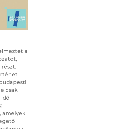
elmeztet a
ozatot,
 részt.
örténet
a budapesti
re csak
 idő
 a
, amelyek
yegető
l győzniük