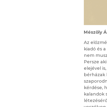
Mészöly Á
Az előzmé
kiadó és a
nem muszá
Persze aki
elejével i
bérházak k
szaporodn
kérdése, h
kalandok 
létezésér
veszélyen k