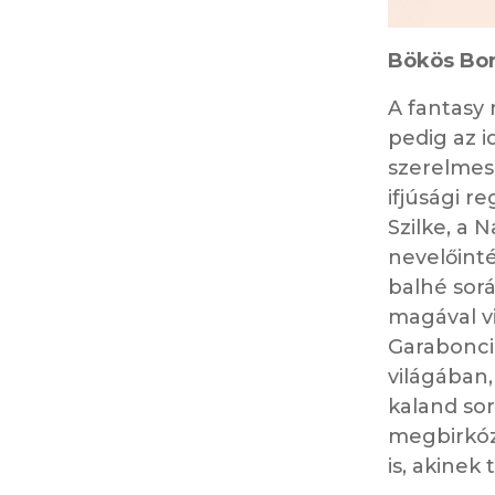
Bökös Bor
A fantasy 
pedig az i
szerelmes
ifjúsági r
Szilke, a 
nevelőint
balhé sorá
magával vi
Garabonci
világában,
kaland sor
megbirkózn
is, akinek 