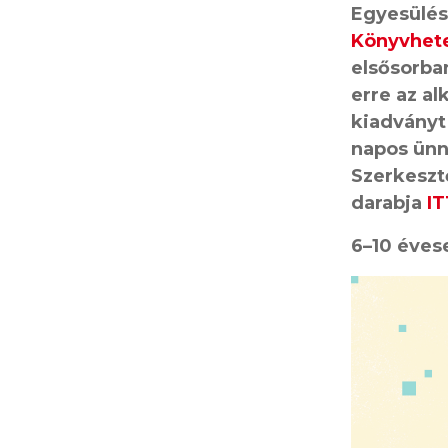
Egyesülés
Könyvhete
elsősorba
erre az al
kiadványt
napos ünn
Szerkeszt
darabja
IT
6–10 éve