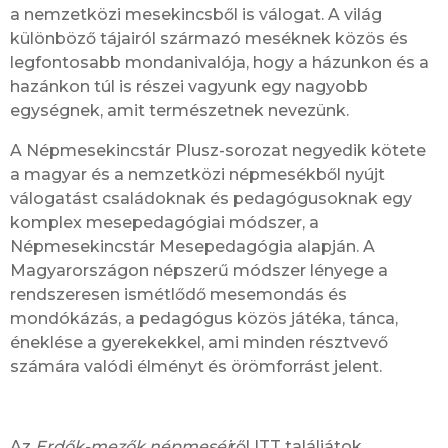
a nemzetközi mesekincsből is válogat. A világ
különböző tájairól származó meséknek közös és
legfontosabb mondanivalója, hogy a házunkon és a
hazánkon túl is részei vagyunk egy nagyobb
egységnek, amit természetnek nevezünk.
A Népmesekincstár Plusz-sorozat negyedik kötete
a magyar és a nemzetközi népmesékből nyújt
válogatást családoknak és pedagógusoknak egy
komplex mesepedagógiai módszer, a
Népmesekincstár Mesepedagógia alapján. A
Magyarországon népszerű módszer lényege a
rendszeresen ismétlődő mesemondás és
mondókázás, a pedagógus közös játéka, tánca,
éneklése a gyerekekkel, ami minden résztvevő
számára valódi élményt és örömforrást jelent.
Az
Erdők-mezők népmeséi
ről ITT találjátok