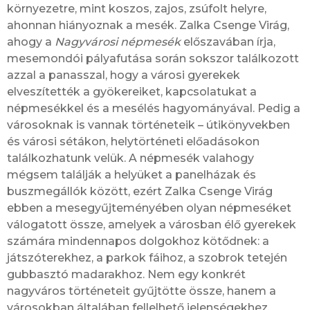
környezetre, mint koszos, zajos, zsúfolt helyre,
ahonnan hiányoznak a mesék. Zalka Csenge Virág,
ahogy a
Nagyvárosi népmesék
előszavában írja,
mesemondói pályafutása során sokszor találkozott
azzal a panasszal, hogy a városi gyerekek
elveszítették a gyökereiket, kapcsolatukat a
népmesékkel és a mesélés hagyományával. Pedig a
városoknak is vannak történeteik – útikönyvekben
és városi sétákon, helytörténeti előadásokon
találkozhatunk velük. A népmesék valahogy
mégsem találják a helyüket a panelházak és
buszmegállók között, ezért Zalka Csenge Virág
ebben a mesegyűjteményében olyan népmeséket
válogatott össze, amelyek a városban élő gyerekek
számára mindennapos dolgokhoz kötődnek: a
játszóterekhez, a parkok fáihoz, a szobrok tetején
gubbasztó madarakhoz. Nem egy konkrét
nagyváros történeteit gyűjtötte össze, hanem a
városokban általában fellelhető jelenségekhez,