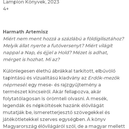
Lampion Könyvek, 2023
4+
Harmath Artemisz
Miért nem ment hozzá a százlábú a földigilisztához?
Melyik állat nyerte a futóversenyt? Miért világít
nappal a Nap, és éjjel a Hold? Mézet is adhat,
mérget is hozhat. Mi az?
Különlegesen élethű ábrákkal tarkított, elbűvölő
tapintású és vizualitású kiadvány az
Erdők-mezők
népmeséi
: egy mese- és rajzgyűjtemény a
természet kincseiről. Akár fellapozva, akár
folytatólagosan is örömteli olvasni. A mesék,
legendák és népköltések hazánk élővilágát
mutatják be, ismeretterjesztő szövegekkel és
játékötletekkel szerves egységben. A könyv
Magyarország élővilágáról szól, de a magyar mellett