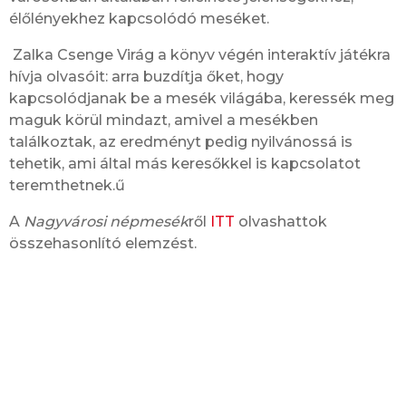
élőlényekhez kapcsolódó meséket.
Zalka Csenge Virág a könyv végén interaktív játékra
hívja olvasóit: arra buzdítja őket, hogy
kapcsolódjanak be a mesék világába, keressék meg
maguk körül mindazt, amivel a mesékben
találkoztak, az eredményt pedig nyilvánossá is
tehetik, ami által más keresőkkel is kapcsolatot
teremthetnek.ű
A
Nagyvárosi népmesék
ről
ITT
olvashattok
összehasonlító elemzést.