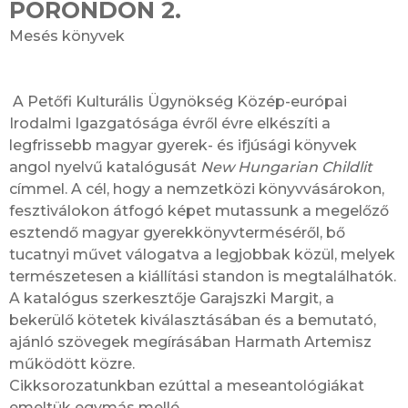
PORONDON 2.
Mesés könyvek
A Petőfi Kulturális Ügynökség Közép-európai
Irodalmi Igazgatósága évről évre elkészíti a
legfrissebb magyar gyerek- és ifjúsági könyvek
angol nyelvű katalógusát
New Hungarian Childlit
címmel. A cél, hogy a nemzetközi könyvvásárokon,
fesztiválokon átfogó képet mutassunk a megelőző
esztendő magyar gyerekkönyvterméséről, bő
tucatnyi művet válogatva a legjobbak közül, melyek
természetesen a kiállítási standon is megtalálhatók.
A katalógus szerkesztője Garajszki Margit, a
bekerülő kötetek kiválasztásában és a bemutató,
ajánló szövegek megírásában Harmath Artemisz
működött közre.
Cikksorozatunkban ezúttal a meseantológiákat
emeltük egymás mellé.