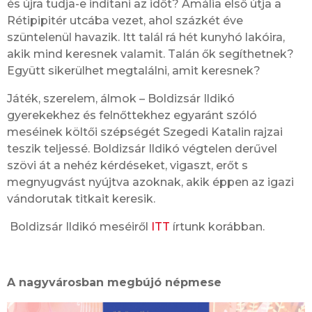
és újra tudja-e indítani az időt? Amália első útja a
Rétipipitér utcába vezet, ahol százkét éve
szüntelenül havazik. Itt talál rá hét kunyhó lakóira,
akik mind keresnek valamit. Talán ők segíthetnek?
Együtt sikerülhet megtalálni, amit keresnek?
Játék, szerelem, álmok – Boldizsár Ildikó
gyerekekhez és felnőttekhez egyaránt szóló
meséinek költői szépségét Szegedi Katalin rajzai
teszik teljessé. Boldizsár Ildikó végtelen derűvel
szövi át a nehéz kérdéseket, vigaszt, erőt s
megnyugvást nyújtva azoknak, akik éppen az igazi
vándorutak titkait keresik.
Boldizsár Ildikó meséiről
ITT
írtunk korábban.
A nagyvárosban megbújó népmese