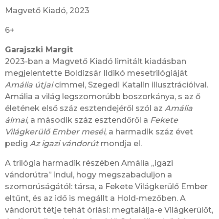
Magvető Kiadó, 2023
6+
Garajszki Margit
2023-ban a Magvető Kiadó limitált kiadásban
megjelentette Boldizsár Ildikó mesetrilógiáját
Amália útjai
címmel, Szegedi Katalin illusztrációival.
Amália a világ legszomorúbb boszorkánya, s az ő
életének első száz esztendejéről szól az
Amália
álmai
, a második száz esztendőről a
Fekete
Világkerülő Ember meséi
, a harmadik száz évet
pedig
Az igazi vándorút
mondja el.
A trilógia harmadik részében Amália „igazi
vándorútra” indul, hogy megszabaduljon a
szomorúságától: társa, a Fekete Világkerülő Ember
eltűnt, és az idő is megállt a Hold-mezőben. A
vándorút tétje tehát óriási: megtalálja-e Világkerülőt,