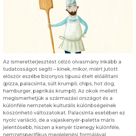
Az ismeretterjesztést célzó olvasmány inkább a
tudatosságot segíti – kinek, mikor, miért jutott
először eszébe bizonyos típusú ételt előállítani
(pizza, palacsinta, sült krumpli, chips, hot dog,
hamburger, paprikás krumpli). Az okok mellett
megismerhetjük a származási országot és a
különféle nemzetek kulturális különbségeinek
köszönhető változatokat. Palacsinta esetében ez
nyolc variáció, de a vajaskenyér-paletta máris
jelentősebb, hiszen a kenyér tizenegy különféle,
nemzetspecifikus megjelenési formájával