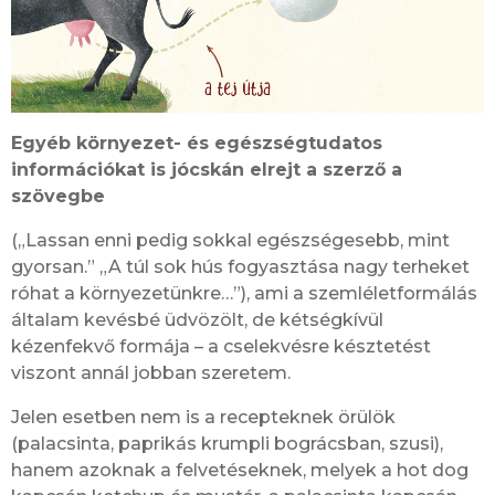
Egyéb környezet- és egészségtudatos
információkat is jócskán elrejt a szerző a
szövegbe
(„Lassan enni pedig sokkal egészségesebb, mint
gyorsan.” „A túl sok hús fogyasztása nagy terheket
róhat a környezetünkre…”), ami a szemléletformálás
általam kevésbé üdvözölt, de kétségkívül
kézenfekvő formája – a cselekvésre késztetést
viszont annál jobban szeretem.
Jelen esetben nem is a recepteknek örülök
(palacsinta, paprikás krumpli bográcsban, szusi),
hanem azoknak a felvetéseknek, melyek a hot dog