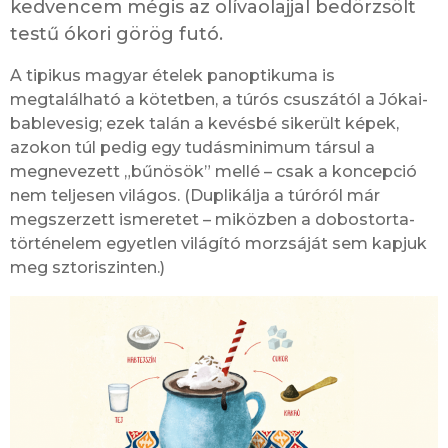
kedvencem mégis az olívaolajjal bedörzsölt
testű ókori görög futó.
A tipikus magyar ételek panoptikuma is
megtalálható a kötetben, a túrós csuszától a Jókai-
bablevesig; ezek talán a kevésbé sikerült képek,
azokon túl pedig egy tudásminimum társul a
megnevezett „bűnösök” mellé – csak a koncepció
nem teljesen világos. (Duplikálja a túróról már
megszerzett ismeretet – miközben a dobostorta-
történelem egyetlen világító morzsáját sem kapjuk
meg sztoriszinten.)