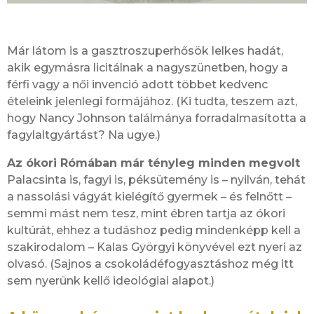
Már látom is a gasztroszuperhősök lelkes hadát,
akik egymásra licitálnak a nagyszünetben, hogy a
férfi vagy a női invenció adott többet kedvenc
ételeink jelenlegi formájához. (Ki tudta, teszem azt,
hogy Nancy Johnson találmánya forradalmasította a
fagylaltgyártást? Na ugye.)
Az ókori Rómában már tényleg minden megvolt
Palacsinta is, fagyi is, péksütemény is – nyilván, tehát
a nassolási vágyát kielégítő gyermek – és felnőtt –
semmi mást nem tesz, mint ébren tartja az ókori
kultúrát, ehhez a tudáshoz pedig mindenképp kell a
szakirodalom – Kalas Györgyi könyvével ezt nyeri az
olvasó. (Sajnos a csokoládéfogyasztáshoz még itt
sem nyerünk kellő ideológiai alapot.)