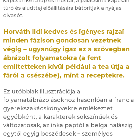
kapcsán ketchup és mustár, a palacsinta kapcsán
túró és aludttej előállítására bátorítják a nyájas
olvasót.
Horváth Ildi kedves és igényes rajzai
minden fázison gondosan vezetnek
végig – ugyanúgy igaz ez a szövegben
ábrázolt folyamatokra (a fent
említetteken kívül például a tea útja a
fáról a csészébe), mint a receptekre.
Ez utóbbiak illusztrációja a
folyamatábrázolásokhoz hasonlóan a francia
gyerekszakácskönyvekre emlékeztet
egyébként, a karakterek sokszínűek és
változatosak, az inka paptól a belga halászig
egytől egyig beszédesek – személyes