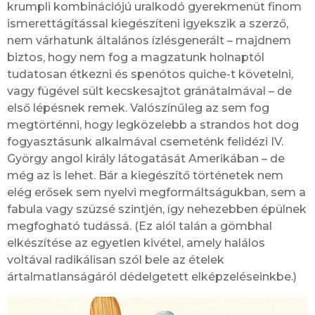
krumpli kombinációjú uralkodó gyerekmenüt finom
ismerettágítással kiegészíteni igyekszik a szerző,
nem várhatunk általános ízlésgenerált – majdnem
biztos, hogy nem fog a magzatunk holnaptól
tudatosan étkezni és spenótos quiche-t követelni,
vagy fügével sült kecskesajtot gránátalmával – de
első lépésnek remek. Valószínűleg az sem fog
megtörténni, hogy legközelebb a strandos hot dog
fogyasztásunk alkalmával csemeténk felidézi IV.
György angol király látogatását Amerikában – de
még az is lehet. Bár a kiegészítő történetek nem
elég erősek sem nyelvi megformáltságukban, sem a
fabula vagy szüzsé szintjén, így nehezebben épülnek
megfogható tudássá. (Ez alól talán a gömbhal
elkészítése az egyetlen kivétel, amely halálos
voltával radikálisan szól bele az ételek
ártalmatlanságáról dédelgetett elképzeléseinkbe.)