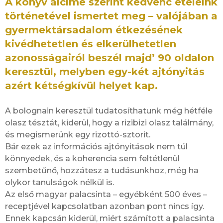
A könyv alcíme szerint kedvenc ételeink
történetével ismertet meg – valójában a
gyermektársadalom étkezésének
kivédhetetlen és elkerülhetetlen
azonosságairól beszél majd’ 90 oldalon
keresztül, melyben egy-két ajtónyitás
azért kétségkívül helyet kap.
A bolognain keresztül tudatosíthatunk még hétféle
olasz tésztát, kiderül, hogy a rizibizi olasz találmány,
és megismerünk egy rizottó-sztorit.
Bár ezek az információs ajtónyitások nem túl
könnyedek, és a koherencia sem feltétlenül
szembetűnő, hozzátesz a tudásunkhoz, még ha
olykor tanulságok nélkül is.
Az első magyar palacsinta – egyébként 500 éves –
receptjével kapcsolatban azonban pont nincs így.
Ennek kapcsán kiderül, miért számított a palacsinta