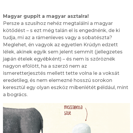
Magyar guppit a magyar asztalra!
Persze a szusihoz nehéz megtalálni a magyar
kötődést – s ezt még talán el is engednénk, de ki
tudja, mi az a rámenleves vagy a sobatészta?
Meglehet, én vagyok az egyetlen Krúdyn edzett
lélek, akinek egyik sem jelent semmit (jellegzetes
japán ételek egyébként) – és nem is szőröznék
nagyon efölött, ha a szerző nem az
ismeretterjesztés mellett tette volna le a voksát
eredetileg, és nem elemezné hosszú sorokon
keresztül egy olyan eszköz mibenlétét például, mint
a bogrács.