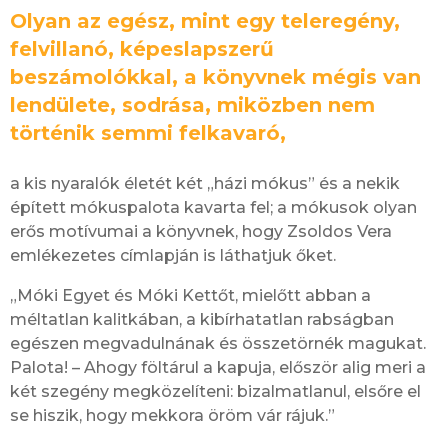
Olyan az egész, mint egy teleregény,
felvillanó, képeslapszerű
beszámolókkal, a könyvnek mégis van
lendülete, sodrása, miközben nem
történik semmi felkavaró,
a kis nyaralók életét két „házi mókus” és a nekik
épített mókuspalota kavarta fel; a mókusok olyan
erős motívumai a könyvnek, hogy Zsoldos Vera
emlékezetes címlapján is láthatjuk őket.
„Móki Egyet és Móki Kettőt, mielőtt abban a
méltatlan kalitkában, a kibírhatatlan rabságban
egészen megvadulnának és összetörnék magukat.
Palota! – Ahogy föltárul a kapuja, először alig meri a
két szegény megközelíteni: bizalmatlanul, elsőre el
se hiszik, hogy mekkora öröm vár rájuk.”