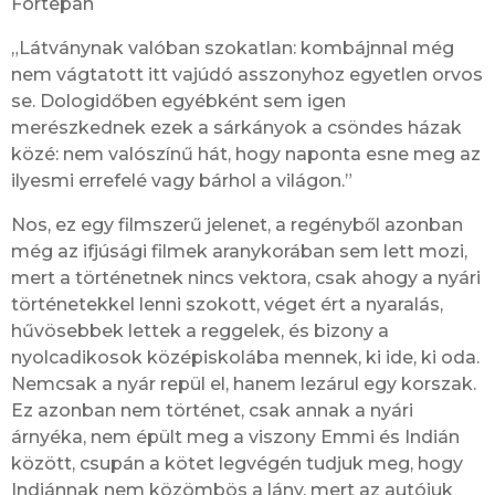
Fortepan
„Látványnak valóban szokatlan: kombájnnal még
nem vágtatott itt vajúdó asszonyhoz egyetlen orvos
se. Dologidőben egyébként sem igen
merészkednek ezek a sárkányok a csöndes házak
közé: nem valószínű hát, hogy naponta esne meg az
ilyesmi errefelé vagy bárhol a világon.”
Nos, ez egy filmszerű jelenet, a regényből azonban
még az ifjúsági filmek aranykorában sem lett mozi,
mert a történetnek nincs vektora, csak ahogy a nyári
történetekkel lenni szokott, véget ért a nyaralás,
hűvösebbek lettek a reggelek, és bizony a
nyolcadikosok középiskolába mennek, ki ide, ki oda.
Nemcsak a nyár repül el, hanem lezárul egy korszak.
Ez azonban nem történet, csak annak a nyári
árnyéka, nem épült meg a viszony Emmi és Indián
között, csupán a kötet legvégén tudjuk meg, hogy
Indiánnak nem közömbös a lány, mert az autójuk