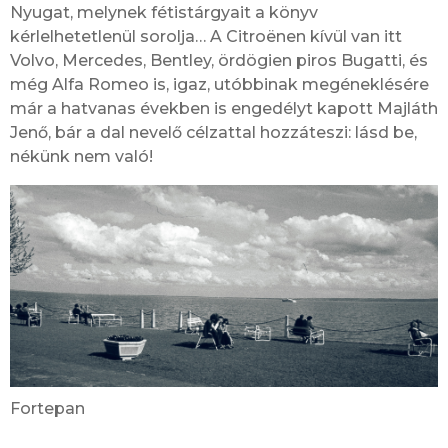
Nyugat, melynek fétistárgyait a könyv
kérlelhetetlenül sorolja… A Citroënen kívül van itt
Volvo, Mercedes, Bentley, ördögien piros Bugatti, és
még Alfa Romeo is, igaz, utóbbinak megéneklésére
már a hatvanas években is engedélyt kapott Majláth
Jenő, bár a dal nevelő célzattal hozzáteszi: lásd be,
nékünk nem való!
Fortepan