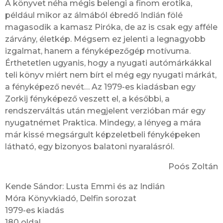
A könyvet néha mégis belengi a finom erotika,
például mikor az álmából ébredő Indián fölé
magasodik a kamasz Piróka, de az is csak egy afféle
zárvány, életkép. Mégsem ez jelenti a legnagyobb
izgalmat, hanem a fényképezőgép motívuma.
Érthetetlen ugyanis, hogy a nyugati autómárkákkal
teli könyv miért nem bírt el még egy nyugati márkát,
a fényképező nevét… Az 1979-es kiadásban egy
Zorkij fényképező veszett el, a későbbi, a
rendszerváltás után megjelent verzióban már egy
nyugatnémet Praktica. Mindegy, a lényeg a mára
már kissé megsárgult képzeletbeli fényképeken
látható, egy bizonyos balatoni nyaralásról.
Poós Zoltán
Kende Sándor: Lusta Emmi és az Indián
Móra Könyvkiadó, Delfin sorozat
1979-es kiadás
180 oldal