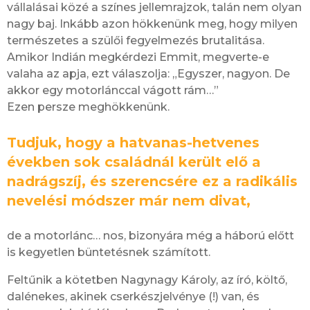
vállalásai közé a színes jellemrajzok, talán nem olyan
nagy baj. Inkább azon hökkenünk meg, hogy milyen
természetes a szülői fegyelmezés brutalitása.
Amikor Indián megkérdezi Emmit, megverte-e
valaha az apja, ezt válaszolja: „Egyszer, nagyon. De
akkor egy motorlánccal vágott rám…”
Ezen persze meghökkenünk.
Tudjuk, hogy a hatvanas-hetvenes
években sok családnál került elő a
nadrágszíj, és szerencsére ez a radikális
nevelési módszer már nem divat,
de a motorlánc… nos, bizonyára még a háború előtt
is kegyetlen büntetésnek számított.
Feltűnik a kötetben Nagynagy Károly, az író, költő,
dalénekes, akinek cserkészjelvénye (!) van, és