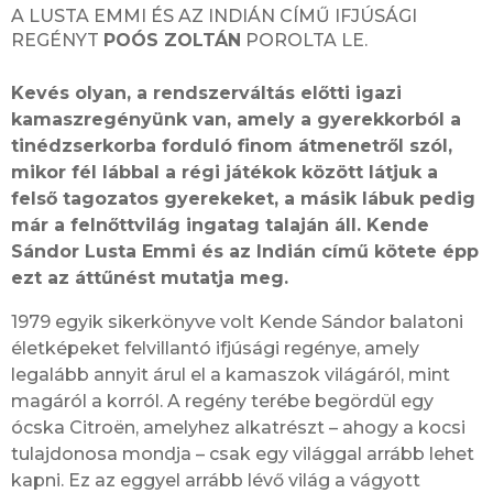
A LUSTA EMMI ÉS AZ INDIÁN CÍMŰ IFJÚSÁGI
REGÉNYT
POÓS ZOLTÁN
POROLTA LE.
Kevés olyan, a rendszerváltás előtti igazi
kamaszregényünk van, amely a gyerekkorból a
tinédzserkorba forduló finom átmenetről szól,
mikor fél lábbal a régi játékok között látjuk a
felső tagozatos gyerekeket, a másik lábuk pedig
már a felnőttvilág ingatag talaján áll. Kende
Sándor Lusta Emmi és az Indián című kötete épp
ezt az áttűnést mutatja meg.
1979 egyik sikerkönyve volt Kende Sándor balatoni
életképeket felvillantó ifjúsági regénye, amely
legalább annyit árul el a kamaszok világáról, mint
magáról a korról. A regény terébe begördül egy
ócska Citroën, amelyhez alkatrészt – ahogy a kocsi
tulajdonosa mondja – csak egy világgal arrább lehet
kapni. Ez az eggyel arrább lévő világ a vágyott