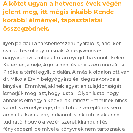
A kötet ugyan a hetvenes évek végén
jelent meg, itt mégis inkább Kende
korábbi élményei, tapasztalatai
összegződnek,
ilyen például a társbérletszerű nyaraló is, ahol két
család feszül egymásnak. A negyvenéves
nagyáruházi szolgálat után nyugdíjba vonult Kelen
Kelemen, a neje, Ágota néni és egy szem unokájuk,
Piróka a térfél egyik oldalán. A másik oldalon ott van
dr. Mikola Ervin belgyógyász és idegszakorvos a
lányával, Emmivel, akinek egyetlen tulajdonságát
ismerjük meg: azt, hogy lusta. „Olyan lusta, hogy
annak is elmegy a kedve, aki ránéz!” Emminek nincs
valódi személyisége, de a többi szereplőnek sem
árnyalt a karaktere, Indiánról is inkább csak annyi
tudható, hogy ő a vezér, szeret kirándulni és
fényképezni, de mivel a könyvnek nem tartoznak a