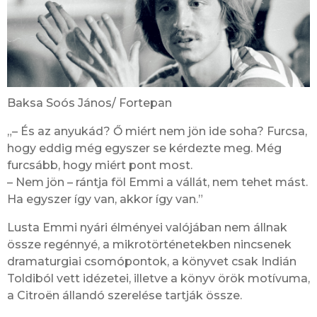
Baksa Soós János/ Fortepan
„– És az anyukád? Ő miért nem jön ide soha? Furcsa,
hogy eddig még egyszer se kérdezte meg. Még
furcsább, hogy miért pont most.
– Nem jön – rántja föl Emmi a vállát, nem tehet mást.
Ha egyszer így van, akkor így van.”
Lusta Emmi nyári élményei valójában nem állnak
össze regénnyé, a mikrotörténetekben nincsenek
dramaturgiai csomópontok, a könyvet csak Indián
Toldiból vett idézetei, illetve a könyv örök motívuma,
a Citroën állandó szerelése tartják össze.