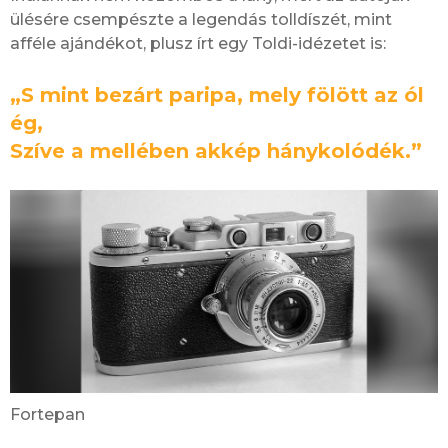
ülésére csempészte a legendás tolldíszét, mint
afféle ajándékot, plusz írt egy Toldi-idézetet is:
„S mint bezárt paripa, mely fölött az ól
ég,
Szíve a mellében akkép hánykolódék.”
Fortepan