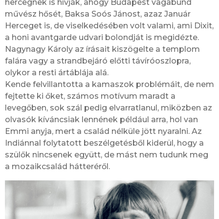
hercegnek is hívják, ahogy Budapest vagabund
művész hősét, Baksa Soós Jánost, azaz Január
Herceget is, de viselkedésében volt valami, ami Dixit,
a honi avantgarde udvari bolondját is megidézte.
Nagynagy Károly az írásait kiszögelte a templom
falára vagy a strandbejáró előtti távíróoszlopra,
olykor a resti ártáblája alá.
Kende felvillantotta a kamaszok problémáit, de nem
fejtette ki őket, számos motívum maradt a
levegőben, sok szál pedig elvarratlanul, miközben az
olvasók kíváncsiak lennének például arra, hol van
Emmi anyja, mert a család nélküle jött nyaralni. Az
Indiánnal folytatott beszélgetésből kiderül, hogy a
szülők nincsenek együtt, de mást nem tudunk meg
a mozaikcsalád hátteréről.