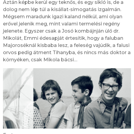
Aztán képbe kerül egy teknős, és egy sikló is, de a
dolog nem lép túl a kisállat-simogatás izgalmán.
Mégsem maradunk igazi kaland nélkül, ami olyan
erővel jelenik meg, mint valami termelési regény
jelenete. Egyszer csak a Josó kombájnján ülő dr.
Mikolát, Emmi édesapját értesítik, hogy a faluban
Majoroséknál kisbaba lesz, a feleség vajúdik, a falusi
orvos pedig átment Tihanyba, és nincs más doktor a
környéken, csak Mikola bácsi…