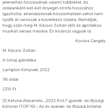
jelenethez hozzáadnak valami többletet. Az
oldalanként két-két Anyegin-strófa hosszához
igazította elrendezésnek köszönhetően sehol nem
nyúlik át versszak a következő oldalra. Reméljük,
hogy szán még M. Kácsor Zoltán időt és aprólékos
munkát verses mesére. Én kíváncsi vagyok rá.
Kovács Gergely
M. Kácsor Zoltán
A tolvaj ajándéka
Lampion Könyvek, 2022
116 oldal
2310 Ft
[1] Katona Alexandra. „2022 KULT gyerek- és ifjúsági
könyvei (TOP 10) – Az év gyerek- és ifjúsági kötetei