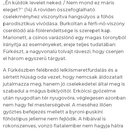
„Én küldök levelet neked. / Nem mond ez máris
eleget?” (14) A röviden összefoglalható
cselekményhez viszonyítva hangsúlyos a főhős
parodisztikus vívódása. Burkoltan a férfi–nő-viszony
cserélődő alá-fölérendeltsége is szerepet kap.
Marionett, a csinos varázslónő egy magas toronyból
irányítja az eseményeket, ereje teljes tudatában:
Fürkészt, a nagyvonalú tolvajt ráveszi, hogy csenjen
el három egyszerű tárgyat.
A Fürkészben felébredő lelkiismeretfurdalás és a
sértett hiúság oda vezet, hogy nemcsak áldozatait
jutalmazza meg, hanem jó cselekedetei által meg is
szabadul a mágus béklyóitól. Erkölcsi győzelme
után nyugodtan tér nyugovóra, véglegesen azonban
nem hagy fel mesterségével. A meséhez illően
győztes befejezés mellett a byroni-puskini
főhőstípus jelleme nem fejlődik. A hibáival is
rokonszenves, vonzó fiatalember nem hagyja hátra