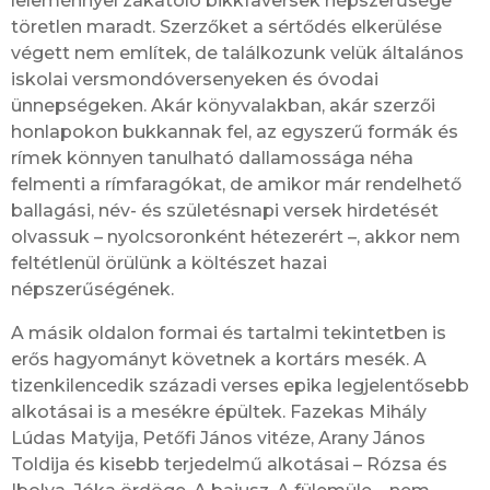
leleménnyel zakatoló bikkfaversek népszerűsége
töretlen maradt. Szerzőket a sértődés elkerülése
végett nem említek, de találkozunk velük általános
iskolai versmondóversenyeken és óvodai
ünnepségeken. Akár könyvalakban, akár szerzői
honlapokon bukkannak fel, az egyszerű formák és
rímek könnyen tanulható dallamossága néha
felmenti a rímfaragókat, de amikor már rendelhető
ballagási, név- és születésnapi versek hirdetését
olvassuk – nyolcsoronként hétezerért –, akkor nem
feltétlenül örülünk a költészet hazai
népszerűségének.
A másik oldalon formai és tartalmi tekintetben is
erős hagyományt követnek a kortárs mesék. A
tizenkilencedik századi verses epika legjelentősebb
alkotásai is a mesékre épültek. Fazekas Mihály
Lúdas Matyija, Petőfi János vitéze, Arany János
Toldija és kisebb terjedelmű alkotásai – Rózsa és