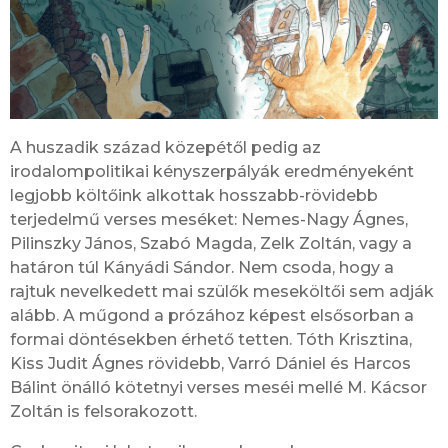
A huszadik század közepétől pedig az
irodalompolitikai kényszerpályák eredményeként
legjobb költőink alkottak hosszabb-rövidebb
terjedelmű verses meséket: Nemes-Nagy Ágnes,
Pilinszky János, Szabó Magda, Zelk Zoltán, vagy a
határon túl Kányádi Sándor. Nem csoda, hogy a
rajtuk nevelkedett mai szülők meseköltői sem adják
alább. A műgond a prózához képest elsősorban a
formai döntésekben érhető tetten. Tóth Krisztina,
Kiss Judit Ágnes rövidebb, Varró Dániel és Harcos
Bálint önálló kötetnyi verses meséi mellé M. Kácsor
Zoltán is felsorakozott.