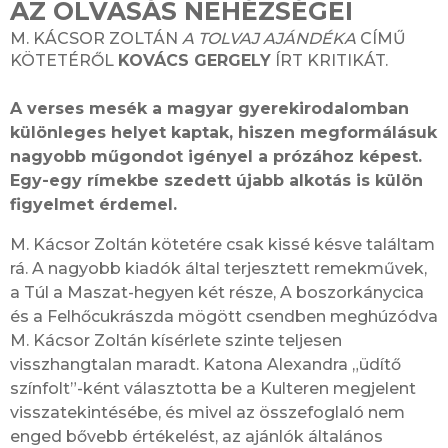
AZ OLVASÁS NEHÉZSÉGEI
M. KÁCSOR ZOLTÁN
A TOLVAJ AJÁNDÉKA
CÍMŰ
KÖTETÉRŐL
KOVÁCS GERGELY
ÍRT KRITIKÁT.
A verses mesék a magyar gyerekirodalomban
különleges helyet kaptak, hiszen megformálásuk
nagyobb műgondot igényel a prózához képest.
Egy-egy rímekbe szedett újabb alkotás is külön
figyelmet érdemel.
M. Kácsor Zoltán kötetére csak kissé késve találtam
rá. A nagyobb kiadók által terjesztett remekművek,
a Túl a Maszat-hegyen két része, A boszorkánycica
és a Felhőcukrászda mögött csendben meghúzódva
M. Kácsor Zoltán kísérlete szinte teljesen
visszhangtalan maradt. Katona Alexandra „üdítő
színfolt”-ként választotta be a Kulteren megjelent
visszatekintésébe, és mivel az összefoglaló nem
enged bővebb értékelést, az ajánlók általános