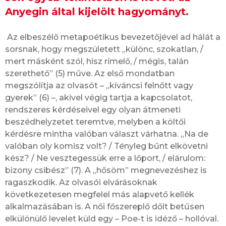
Anyegin által kijelölt hagyományt.
Az elbeszélő metapoétikus bevezetőjével ad hálát a
sorsnak, hogy megszületett „különc, szokatlan, /
mert másként szól, hisz rímelő, / mégis, talán
szerethető” (5) műve. Az első mondatban
megszólítja az olvasót – „kíváncsi felnőtt vagy
gyerek” (6) –, akivel végig tartja a kapcsolatot,
rendszeres kérdéseivel egy olyan átmeneti
beszédhelyzetet teremtve, melyben a költői
kérdésre mintha valóban választ várhatna. „Na de
valóban oly komisz volt? / Tényleg bűnt elkövetni
kész? / Ne vesztegessük erre a lőport, / elárulom:
bizony csibész” (7). A „hősöm” megnevezéshez is
ragaszkodik. Az olvasói elvárásoknak
következetesen megfelel más alapvető kellék
alkalmazásában is. A női főszereplő dőlt betűsen
elkülönülő levelet küld egy – Poe-t is idéző – hollóval.