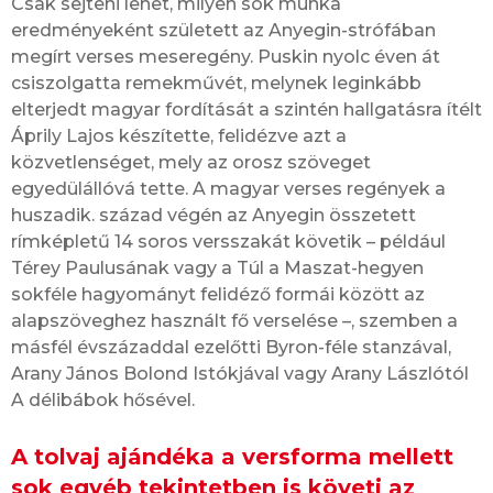
Csak sejteni lehet, milyen sok munka
eredményeként született az Anyegin-strófában
megírt verses meseregény. Puskin nyolc éven át
csiszolgatta remekművét, melynek leginkább
elterjedt magyar fordítását a szintén hallgatásra ítélt
Áprily Lajos készítette, felidézve azt a
közvetlenséget, mely az orosz szöveget
egyedülállóvá tette. A magyar verses regények a
huszadik. század végén az Anyegin összetett
rímképletű 14 soros versszakát követik – például
Térey Paulusának vagy a Túl a Maszat-hegyen
sokféle hagyományt felidéző formái között az
alapszöveghez használt fő verselése –, szemben a
másfél évszázaddal ezelőtti Byron-féle stanzával,
Arany János Bolond Istókjával vagy Arany Lászlótól
A délibábok hősével.
A tolvaj ajándéka a versforma mellett
sok egyéb tekintetben is követi az