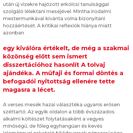
után új vizekre hajózott erkölcsi tanulsággal
szolgáló lélektani meséjével. Mintha irodalmi
mestermunkával kívánta volna bizonyítani
hozzáértését. A kritikai reflexiók hiánya miatt
azonban
egy kiválóra értékelt, de még a szakmai
közönség előtt sem ismert
disszertációhoz hasonlít A tolvaj
ajándéka. A műfaji és formai döntés a
befogadói nyitottság ellenére tette
magasra a lécet.
A verses mesék hazai választéka ugyanis erősen
széttartó. Az egyik oldalon a több évszázados
alkalmi költészet folytatásaként a vegyes
minőségű, de főleg egyhangúan és kevés