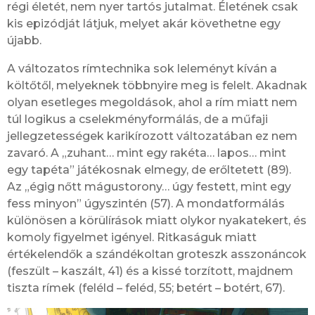
régi életét, nem nyer tartós jutalmat. Életének csak
kis epizódját látjuk, melyet akár követhetne egy
újabb.
A változatos rímtechnika sok leleményt kíván a
költőtől, melyeknek többnyire meg is felelt. Akadnak
olyan esetleges megoldások, ahol a rím miatt nem
túl logikus a cselekményformálás, de a műfaji
jellegzetességek karikírozott változatában ez nem
zavaró. A „zuhant… mint egy rakéta… lapos… mint
egy tapéta” játékosnak elmegy, de erőltetett (89).
Az „égig nőtt mágustorony… úgy festett, mint egy
fess minyon” úgyszintén (57). A mondatformálás
különösen a körülírások miatt olykor nyakatekert, és
komoly figyelmet igényel. Ritkaságuk miatt
értékelendők a szándékoltan groteszk asszonáncok
(feszült – kaszált, 41) és a kissé torzított, majdnem
tiszta rímek (feléld – feléd, 55; betért – botért, 67).