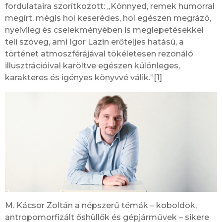
fordulataira szorítkozott: „Könnyed, remek humorral
megírt, mégis hol keserédes, hol egészen megrázó,
nyelvileg és cselekményében is meglepetésekkel
teli szöveg, ami Igor Lazin erőteljes hatású, a
történet atmoszférájával tökéletesen rezonáló
illusztrációival karöltve egészen különleges,
karakteres és igényes könyvvé válik.”[1]
M. Kácsor Zoltán a népszerű témák – koboldok,
antropomorfizált őshüllők és gépjárművek – sikere