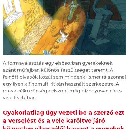
A formaválasztás egy elsősorban gyerekeknek
szánt műfajban különös feszültséget teremt. A
felnőtt olvasók közül sem mindenki ismer rá azonnal
egy ilyen kifinomult, ritkán használt szerkezetre. A
mese célközönsége viszont még bizonyosan nincs
vele tisztában.
Gyakorlatilag úgy vezeti be a szerző ezt
a verselést és a vele karöltve járó
közvetlen elbeszélői hangot a gyerekek