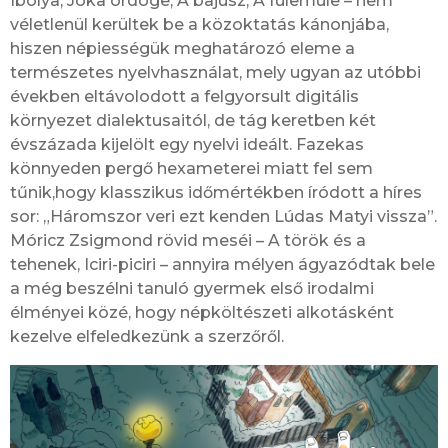
Ibolya, Jóka ördöge, A bajusz, A fülemüle – nem
véletlenül kerültek be a közoktatás kánonjába,
hiszen népiességük meghatározó eleme a
természetes nyelvhasználat, mely ugyan az utóbbi
években eltávolodott a felgyorsult digitális
környezet dialektusaitól, de tág keretben két
évszázada kijelölt egy nyelvi ideált. Fazekas
könnyeden pergő hexameterei miatt fel sem
tűnik,hogy klasszikus időmértékben íródott a híres
sor: „Háromszor veri ezt kenden Lúdas Matyi vissza”.
Móricz Zsigmond rövid meséi – A török és a
tehenek, Iciri-piciri – annyira mélyen ágyazódtak bele
a még beszélni tanuló gyermek első irodalmi
élményei közé, hogy népköltészeti alkotásként
kezelve elfeledkezünk a szerzőről.