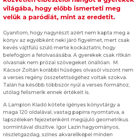
világába, hogy előbb ismerteti meg
velük a paródiát, mint az eredetit.
Gyanítom, hogy nagyrészt azért nem kapta meg a
könyv az egyébként neki járó figyelmet, mert csak
kevés vájtfülű szülő merte kockáztatni, hogy
belefogjon a felolvasásába. A gyerekek csak ritkán
olvasnak nem prózai szövegeket önállóan. M.
Kácsor Zoltán korábbi hűséges olvasói viszont nem
a verses regény összetettségéhez voltak szokva.
Talán ha később többször nyúl a verses formához,
utólag felismerik ennek értékeit is.
A Lampion Kiadó kötete igényes könyvtárgy a
maga 120 oldalával, vastag papírra nyomtatva, a
lapszéleken fejezetenként megújuló geometrikus
sormintával díszítve. Igor Lazin hagyományos,
részletgazdag, színes akvarellképei minden