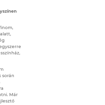
lyszínen
finom,
alatt,
ség
egyszerre
sszínház,
om
k során
s
ra
otni. Már
jlesztő