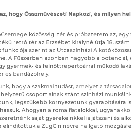
t az, hogy Összművészeti Napközi, és milyen he
Csemege közösségi tér és próbaterem az, egy 
kű retró tér az Erzsébet királyné útja 18. szám 
 funkciója szerint az Utcaszínházi Alkotóközös
e. A Fűszerben azonban nagyobb a potenciál, 
gy gyermek- és felnőttrepertoárral működő laká
ér és bandázóhely.
unk, hogy a szakmai tudást, amelyet a társadal
 helyzetű csoportjainak szánt színházi munkáin
tunk, legszűkebb környezetünk gyarapítására i
lhassuk. Ahogyan a roma fiatalokkal, ugyanakko
eretnénk saját gyerekeinkkel is játszani és alk
elindítottuk a ZugCiri névre hallgató mozgásfe