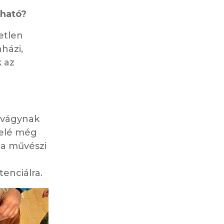
dható?
etlen
házi,
k az
 vágynak
felé még
i a művészi
enciálra.