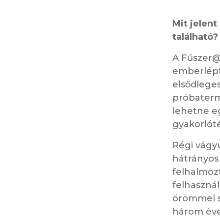
Mit jelen
található?
A Fűszer@
emberlépté
elsődleges
próbaterm
lehetne e
gyakorlót
Régi vágy
hátrányos
felhalmoz
felhaszná
örömmel sz
három éve 