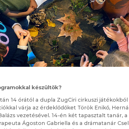
ogramokkal készültök?
tán 14 órától a dupla ZugCiri cirkuszi játékokból
iókkal várja az érdeklődőket Török Enikő, Hern
alázs vezetésével. 14-én két tapasztalt tanár, a
apeuta Ágoston Gabriella és a drámatanár Csel