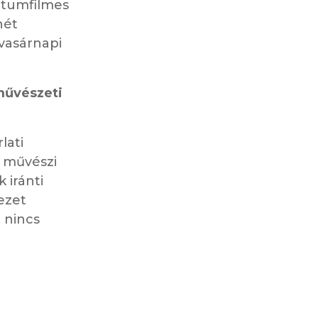
entumfilmes
nét
vasárnapi
művészeti
lati
a művészi
 iránti
yezet
 nincs