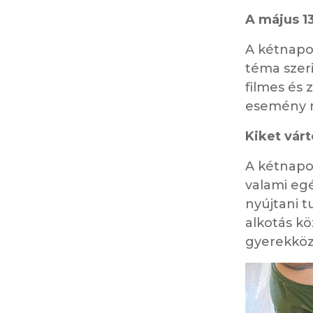
A május 1
A kétnapo
téma szeri
filmes és 
esemény m
Kiket vár
A kétnapo
valami egé
nyújtani t
alkotás kö
gyerekköz