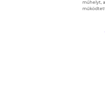
műhelyt, 
működtett