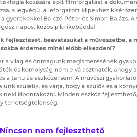
játékfoglalkozására épít filmforgatást a dokum
sa, s legvégül a leforgatott klipekhez kísérőze
a gyerekekkel Balczó Péter és Simon Balázs. A 
gész napos, közös piknikebéddel.
k fejlesztését, beavatásukat a művészetbe, a 
ásokba érdemes minél előbb elkezdeni?
t a világ és önmagunk megismerésének gyakor
Játék és komolyság nem elválaszthatók, ahogy 
s a tanulás eszközei sem. A művészi gyakorlatok
lünk születik, és várja, hogy a szülők és a körn
 neki kibontakozni. Minden eszköz fejleszthető,
gy tehetségtelenség.
Nincsen nem fejleszthető