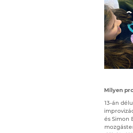
Milyen pr
13-án délu
improvizác
és Simon B
mozgáster