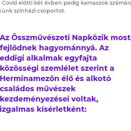
a Covid előtti két évben pedig kamaszok számár
ünk színházi csoportot.
Az Összművészeti Napközik most
fejlődnek hagyománnyá. Az
eddigi alkalmak egyfajta
közösségi szemlélet szerint a
Herminamezőn élő és alkotó
családos művészek
kezdeményezései voltak,
izgalmas kísérletként: