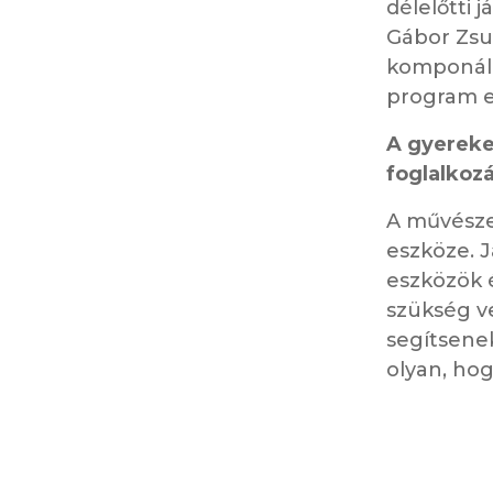
délelőtti 
Gábor Zsuz
komponál 
program e
A gyereke
foglalkoz
A művésze
eszköze. 
eszközök é
szükség ve
segítsenek
olyan, ho