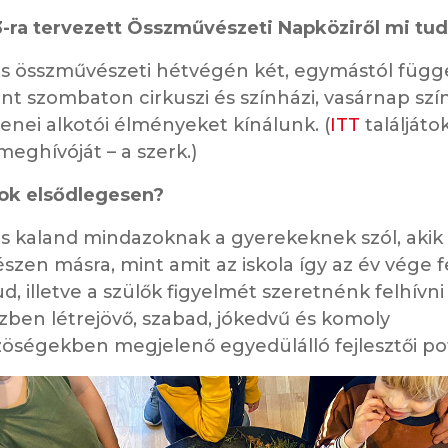
3-ra tervezett Összművészeti Napköziről mi tu
s összművészeti hétvégén két, egymástól függ
nt szombaton cirkuszi és színházi, vasárnap szín
zenei alkotói élményeket kínálunk. (
ITT
találjáto
eghívóját – a szerk.)
tok elsődlegesen?
s kaland mindazoknak a gyerekeknek szól, akik
szen másra, mint amit az iskola így az év vége 
ud, illetve a szülők figyelmét szeretnénk felhívn
zben létrejövő, szabad, jókedvű és komoly
öségekben megjelenő egyedülálló fejlesztői pot