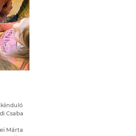
 kiinduló
ádi Csaba
ei Márta