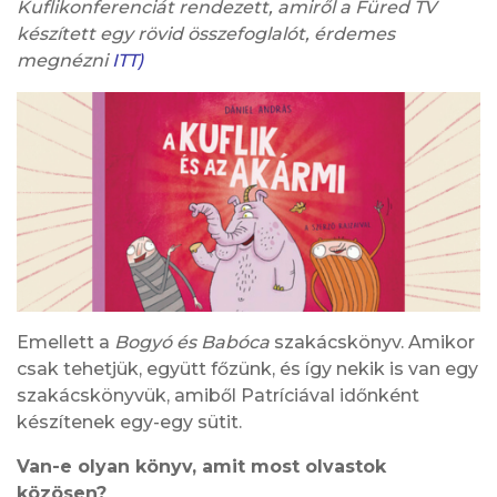
Kuflikonferenciát rendezett, amiről a Füred TV
készített egy rövid összefoglalót, érdemes
megnézni
ITT)
Emellett a
Bogyó és Babóca
szakácskönyv. Amikor
csak tehetjük, együtt főzünk, és így nekik is van egy
szakácskönyvük, amiből Patríciával időnként
készítenek egy-egy sütit.
Van-e olyan könyv, amit most olvastok
közösen?