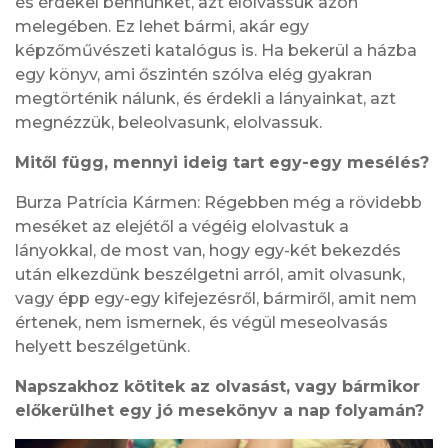
és érdekel bennünket, azt elolvassuk azon
melegében. Ez lehet bármi, akár egy
képzőművészeti katalógus is. Ha bekerül a házba
egy könyv, ami őszintén szólva elég gyakran
megtörténik nálunk, és érdekli a lányainkat, azt
megnézzük, beleolvasunk, elolvassuk.
Mitől függ, mennyi ideig tart egy-egy mesélés?
Burza Patrícia Kármen: Régebben még a rövidebb
meséket az elejétől a végéig elolvastuk a
lányokkal, de most van, hogy egy-két bekezdés
után elkezdünk beszélgetni arról, amit olvasunk,
vagy épp egy-egy kifejezésről, bármiről, amit nem
értenek, nem ismernek, és végül meseolvasás
helyett beszélgetünk.
Napszakhoz kötitek az olvasást, vagy bármikor
előkerülhet egy jó mesekönyv a nap folyamán?