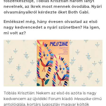
főszerkesztője, Tóbiás Krisztián három lányt
nevelnek, az ikrek most mennek óvodába. Nyári
olvasmányaikról kérdezte őket Both Gabi.
Emlékszel még, hány évesen olvastad az első
nagy kedvencedet a nyári szünetben? Ha igen,
mi volt az?
Tóbiás Krisztián: Nekem az első és azóta is nagy
kedvencem az újvidéki Forum kiadó
Messzike
című
antológiája, kortárs jugoszláv magyar költők