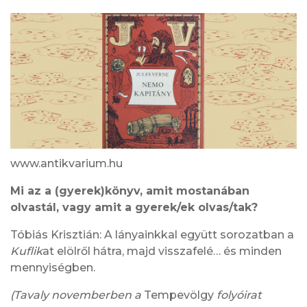
www.antikvarium.hu
Mi az a (gyerek)könyv, amit mostanában
olvastál, vagy amit a gyerek/ek olvas/tak?
Tóbiás Krisztián: A lányainkkal együtt sorozatban a
Kuflik
at elölről hátra, majd visszafelé… és minden
mennyiségben.
(Tavaly novemberben a
Tempevölgy
folyóirat