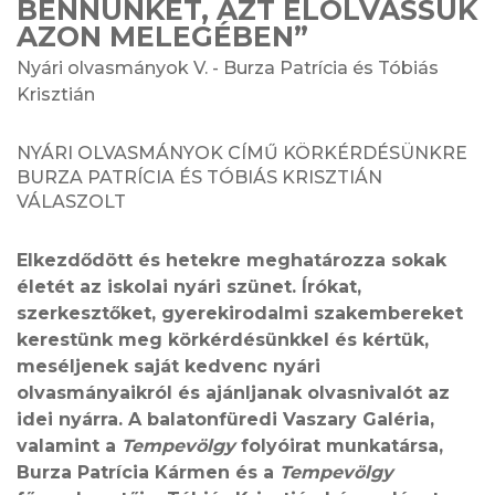
BENNÜNKET, AZT ELOLVASSUK
AZON MELEGÉBEN”
Nyári olvasmányok V. - Burza Patrícia és Tóbiás
Krisztián
NYÁRI OLVASMÁNYOK CÍMŰ KÖRKÉRDÉSÜNKRE
BURZA PATRÍCIA ÉS TÓBIÁS KRISZTIÁN
VÁLASZOLT
Elkezdődött és hetekre meghatározza sokak
életét az iskolai nyári szünet. Írókat,
szerkesztőket, gyerekirodalmi szakembereket
kerestünk meg körkérdésünkkel és kértük,
meséljenek saját kedvenc nyári
olvasmányaikról és ajánljanak olvasnivalót az
idei nyárra. A balatonfüredi Vaszary Galéria,
valamint a
Tempevölgy
folyóirat munkatársa,
Burza Patrícia Kármen és a
Tempevölgy