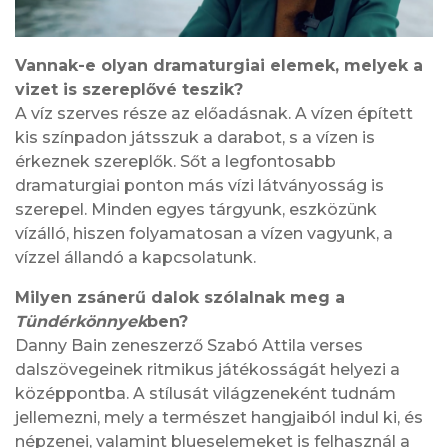
Vannak-e olyan dramaturgiai elemek, melyek a
vizet is szereplővé teszik?
A víz szerves része az előadásnak. A vízen épített
kis színpadon játsszuk a darabot, s a vízen is
érkeznek szereplők. Sőt a legfontosabb
dramaturgiai ponton más vízi látványosság is
szerepel. Minden egyes tárgyunk, eszközünk
vízálló, hiszen folyamatosan a vízen vagyunk, a
vízzel állandó a kapcsolatunk.
Milyen zsánerű dalok szólalnak meg a
Tündérkönnyek
ben?
Danny Bain zeneszerző Szabó Attila verses
dalszövegeinek ritmikus játékosságát helyezi a
középpontba. A stílusát világzeneként tudnám
jellemezni, mely a természet hangjaiból indul ki, és
népzenei, valamint blueselemeket is felhasznál a