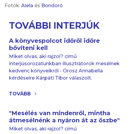
Fotók:
Alela
és
Bondoró
TOVÁBBI INTERJÚK
A könyvespolcot időről időre
bővíteni kell
Miket olvas, aki rajzol? című
interjúsorozatunkban illusztrátorok mesélnek
kedvenc könyveikről - Orosz Annabella
kérdéseire Kárpáti Tibor válaszolt.
TOVÁBB
"Mesélés van mindenről, mintha
átmesélnénk a nyáron át az őszbe"
Miket olvas, aki rajzol? című