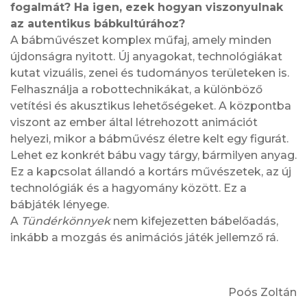
fogalmát? Ha igen, ezek hogyan viszonyulnak
az autentikus bábkultúrához?
A bábművészet komplex műfaj, amely minden
újdonságra nyitott. Új anyagokat, technológiákat
kutat vizuális, zenei és tudományos területeken is.
Felhasználja a robottechnikákat, a különböző
vetítési és akusztikus lehetőségeket. A központba
viszont az ember által létrehozott animációt
helyezi, mikor a bábművész életre kelt egy figurát.
Lehet ez konkrét bábu vagy tárgy, bármilyen anyag.
Ez a kapcsolat állandó a kortárs művészetek, az új
technológiák és a hagyomány között. Ez a
bábjáték lényege.
A
Tündérkönnyek
nem kifejezetten bábelőadás,
inkább a mozgás és animációs játék jellemző rá.
Poós Zoltán