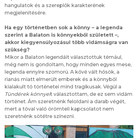
hangulatok és a szereplők karakterének
megjelenítésére.
Ha egy történetben sok a könny – a legenda
szerint a Balaton is könnyekből született –,
akkor kiegyensúlyozásul több vidámságra van
szükség?
Mikor a Balaton legendáit választottuk témául,
még nem is gondoltam, hogy minden egyes mese,
legenda ennyire szomorú. A kővé vált hősök, a
rianás miatt elmerült emberek és a könnyből
kialakult tó történetei mind tragikusak. Végül a
Tündérek könnyei
t választottam, de ez sem vidám
történet. Ám szeretnénk feloldani a darab végét,
mert a tóval való örömteli kapcsolatot nem
szeretnénk sötétre színezni.