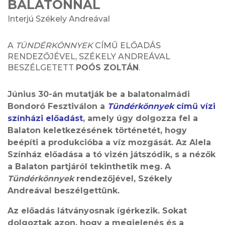
BALATONNÁL
Interjú Székely Andreával
A
TÜNDÉRKÖNNYEK
CÍMŰ ELŐADÁS
RENDEZŐJÉVEL, SZÉKELY ANDREÁVAL
BESZÉLGETETT
POÓS ZOLTÁN
.
Június 30-án mutatják be a balatonalmádi
Bondoró Fesztiválon a
Tündérkönnyek
című vízi
színházi előadást
, amely úgy dolgozza fel a
Balaton keletkezésének történetét, hogy
beépíti a produkcióba a víz mozgását. Az Alela
Színház előadása a tó vizén játszódik, s a nézők
a Balaton partjáról tekinthetik meg. A
Tündérkönnyek
rendezőjével, Székely
Andreával beszélgettünk.
Az előadás látványosnak ígérkezik. Sokat
dolgoztak azon, hogy a megjelenés és a