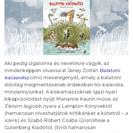
Aki pedig izgalomra és nevetésre vágyik, az
mindenképpen olvassa el Jeney Zoltán
Balatoni
kacsavész
című meseregényét, amely a balatoni
élővilág megmentésének érdekében hív kalandra
mindannyiunkat. A kiskamaszoknak igazi nyári
kikapcsolódást nyújt Marianne Kaurin műve, az
Életem legjobb nyara
a Lampion Könyvektől
(hamarosan olvashatjátok kritikánkat a kötetről –
a
szerk
.) és Szabó Róbert Csaba
Újratöltés
e a
Gutenberg Kiadótól. (Erről hamarosan