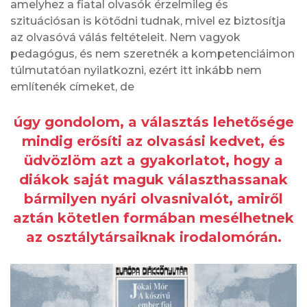
amelyhez a fiatal olvasók érzelmileg és
szituációsan is kötődni tudnak, mivel ez biztosítja
az olvasóvá válás feltételeit. Nem vagyok
pedagógus, és nem szeretnék a kompetenciáimon
túlmutatóan nyilatkozni, ezért itt inkább nem
említenék címeket, de
úgy gondolom, a választás lehetősége
mindig erősíti az olvasási kedvet, és
üdvözlöm azt a gyakorlatot, hogy a
diákok saját maguk választhassanak
bármilyen nyári olvasnivalót, amiről
aztán kötetlen formában mesélhetnek
az osztálytársaiknak irodalomórán.