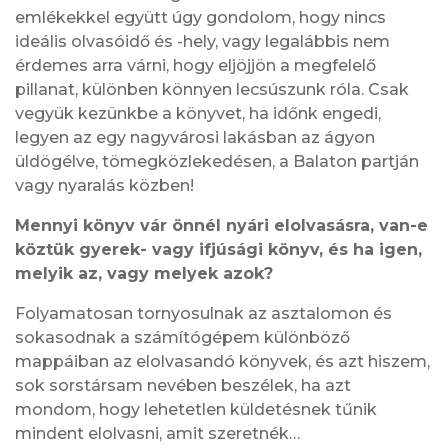
emlékekkel együtt úgy gondolom, hogy nincs
ideális olvasóidő és -hely, vagy legalábbis nem
érdemes arra várni, hogy eljöjjön a megfelelő
pillanat, különben könnyen lecsúszunk róla. Csak
vegyük kezünkbe a könyvet, ha időnk engedi,
legyen az egy nagyvárosi lakásban az ágyon
üldögélve, tömegközlekedésen, a Balaton partján
vagy nyaralás közben!
Mennyi könyv vár önnél nyári elolvasásra, van-e
köztük gyerek- vagy ifjúsági könyv, és ha igen,
melyik az, vagy melyek azok?
Folyamatosan tornyosulnak az asztalomon és
sokasodnak a számítógépem különböző
mappáiban az elolvasandó könyvek, és azt hiszem,
sok sorstársam nevében beszélek, ha azt
mondom, hogy lehetetlen küldetésnek tűnik
mindent elolvasni, amit szeretnék…