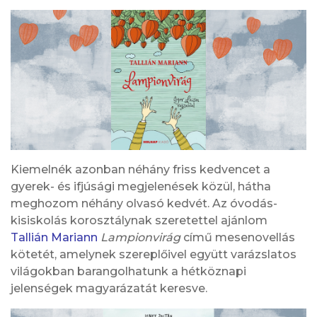
Kiemelnék azonban néhány friss kedvencet a
gyerek- és ifjúsági megjelenések közül, hátha
meghozom néhány olvasó kedvét. Az óvodás-
kisiskolás korosztálynak szeretettel ajánlom
Tallián Mariann
Lampionvirág
című mesenovellás
kötetét, amelynek szereplőivel együtt varázslatos
világokban barangolhatunk a hétköznapi
jelenségek magyarázatát keresve.