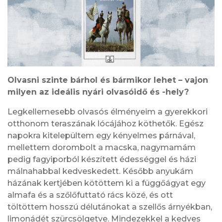
Olvasni szinte bárhol és bármikor lehet – vajon
milyen az ideális nyári olvasóidő és -hely?
Legkellemesebb olvasós élményeim a gyerekkori
otthonom teraszának lócájához köthetők. Egész
napokra kitelepültem egy kényelmes párnával,
mellettem dorombolt a macska, nagymamám
pedig fagyiporból készített édességgel és házi
málnahabbal kedveskedett. Később anyukám
házának kertjében kötöttem ki a függőágyat egy
almafa és a szőlőfuttató rács közé, és ott
töltöttem hosszú délutánokat a szellős árnyékban,
limonádét szürcsölgetve. Mindezekkel a kedves