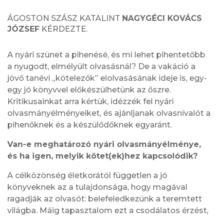
ÁGOSTON SZÁSZ KATALINT
NAGYGÉCI KOVÁCS
JÓZSEF
KÉRDEZTE.
A nyári szünet a pihenésé, és mi lehet pihentetőbb
a nyugodt, elmélyült olvasásnál? De a vakáció a
jövő tanévi „kötelezők” elolvasásának ideje is, egy-
egy jó könyvvel előkészülhetünk az őszre.
Kritikusainkat arra kértük, idézzék fel nyári
olvasmányélményeiket, és ajánljanak olvasnivalót a
pihenőknek és a készülődőknek egyaránt.
Van-e meghatározó nyári olvasmányélménye,
és ha igen, melyik kötet(ek)hez kapcsolódik?
A célközönség életkorától független a jó
könyveknek az a tulajdonsága, hogy magával
ragadják az olvasót: belefeledkezünk a teremtett
világba. Máig tapasztalom ezt a csodálatos érzést,