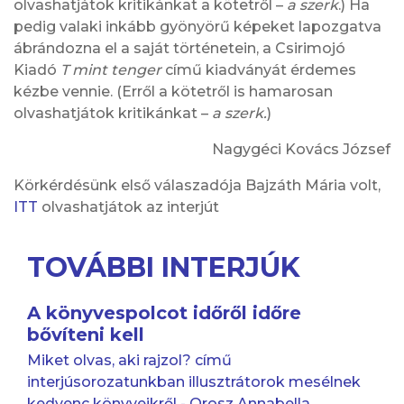
olvashatjátok kritikánkat a kötetről –
a szerk
.) Ha
pedig valaki inkább gyönyörű képeket lapozgatva
ábrándozna el a saját történetein, a Csirimojó
Kiadó
T mint tenger
című kiadványát érdemes
kézbe vennie. (Erről a kötetről is hamarosan
olvashatjátok kritikánkat –
a szerk.
)
Nagygéci Kovács József
Körkérdésünk első válaszadója Bajzáth Mária volt,
ITT
olvashatjátok az interjút
TOVÁBBI INTERJÚK
A könyvespolcot időről időre
bővíteni kell
Miket olvas, aki rajzol? című
interjúsorozatunkban illusztrátorok mesélnek
kedvenc könyveikről - Orosz Annabella