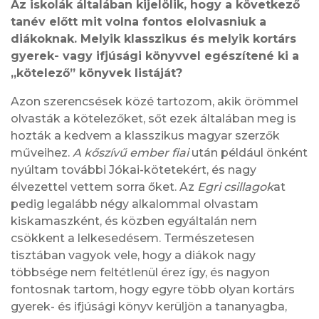
Az iskolák általában kijelölik, hogy a következő
tanév előtt mit volna fontos elolvasniuk a
diákoknak. Melyik klasszikus és melyik kortárs
gyerek- vagy ifjúsági könyvvel egészítené ki a
„kötelező” könyvek listáját?
Azon szerencsések közé tartozom, akik örömmel
olvasták a kötelezőket, sőt ezek általában meg is
hozták a kedvem a klasszikus magyar szerzők
műveihez.
A kőszívű ember fiai
után például önként
nyúltam további Jókai-kötetekért, és nagy
élvezettel vettem sorra őket. Az
Egri csillagok
at
pedig legalább négy alkalommal olvastam
kiskamaszként, és közben egyáltalán nem
csökkent a lelkesedésem. Természetesen
tisztában vagyok vele, hogy a diákok nagy
többsége nem feltétlenül érez így, és nagyon
fontosnak tartom, hogy egyre több olyan kortárs
gyerek- és ifjúsági könyv kerüljön a tananyagba,