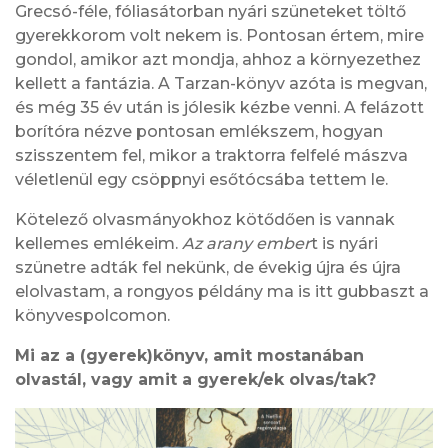
Grecsó-féle, fóliasátorban nyári szüneteket töltő
gyerekkorom volt nekem is. Pontosan értem, mire
gondol, amikor azt mondja, ahhoz a környezethez
kellett a fantázia. A Tarzan-könyv azóta is megvan,
és még 35 év után is jólesik kézbe venni. A felázott
borítóra nézve pontosan emlékszem, hogyan
szisszentem fel, mikor a traktorra felfelé mászva
véletlenül egy csöppnyi esőtócsába tettem le.
Kötelező olvasmányokhoz kötődően is vannak
kellemes emlékeim.
Az arany ember
t is nyári
szünetre adták fel nekünk, de évekig újra és újra
elolvastam, a rongyos példány ma is itt gubbaszt a
könyvespolcomon.
Mi az a (gyerek)könyv, amit mostanában
olvastál, vagy amit a gyerek/ek olvas/tak?