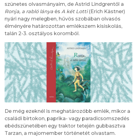
szünetes olvasmányaim, de Astrid Lindgrentől a
Ronja, a rabló lánya
és
A két Lotti
(Erich Kästner)
nyári nagy melegben, hűvös szobában olvasós
élményére határozottan emlékszem kisiskolás,
talán 2-3. osztályos koromból.
De még ezeknél is meghatározóbb emlék, mikor a
családi birtokon, paprika- vagy paradicsomszedés
ebédszünetében egy traktor tetején gubbasztva
Tarzan, a majomember történetét olvastam.