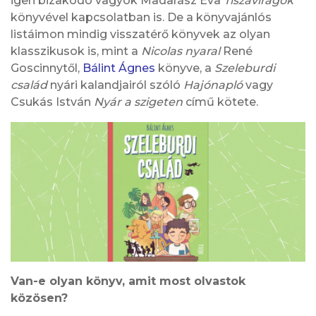
igen bizakodó vagyok Madarász Éva
Tiszavirágok
könyvével kapcsolatban is. De a könyvajánlós
listáimon mindig visszatérő könyvek az olyan
klasszikusok is, mint a
Nicolas nyaral
René
Goscinnytől,
Bálint Ágnes
könyve, a
Szeleburdi
család
nyári kalandjairól szóló
Hajónapló
vagy
Csukás István
Nyár a szigeten
című kötete.
Van-e olyan könyv, amit most olvastok
közösen?