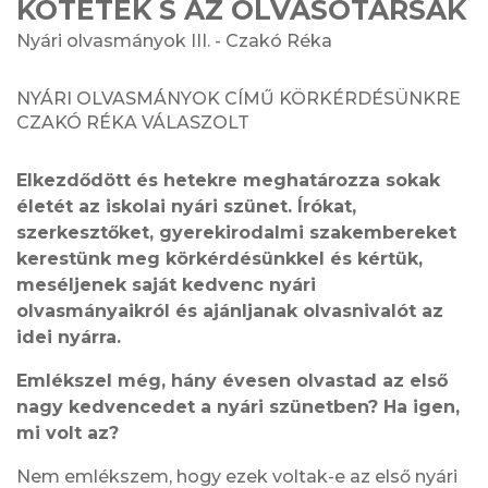
KÖTETEK S AZ OLVASÓTÁRSAK
Nyári olvasmányok III. - Czakó Réka
NYÁRI OLVASMÁNYOK CÍMŰ KÖRKÉRDÉSÜNKRE
CZAKÓ RÉKA VÁLASZOLT
Elkezdődött és hetekre meghatározza sokak
életét az iskolai nyári szünet. Írókat,
szerkesztőket, gyerekirodalmi szakembereket
kerestünk meg körkérdésünkkel és kértük,
meséljenek saját kedvenc nyári
olvasmányaikról és ajánljanak olvasnivalót az
idei nyárra.
Emlékszel még, hány évesen olvastad az első
nagy kedvencedet a nyári szünetben? Ha
igen,
mi volt az?
Nem emlékszem, hogy ezek voltak-e az első nyári