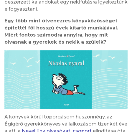
beszerzett kalandokat egy nekifutásra igyekeztünk
elfogyasztani.
Egy több mint ötvenezres könyvközösséget
építettél föl hosszú évek kitartó munkájával.
Miért fontos számodra annyira, hogy mit
olvasnak a gyerekek és nekik a szüleik?
A könyvek körül toporgásom huszonnégy, az
Égigérő gyerekkönyves vállalkozásom tizenkét éve
alatt, a
Neveljünk olvasókat! csoport
elindítása óta