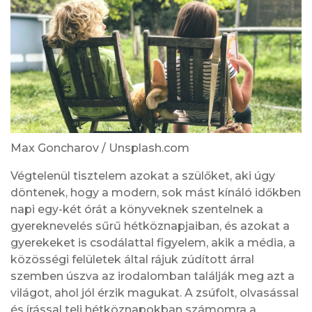
Max Goncharov / Unsplash.com
Végtelenül tisztelem azokat a szülőket, aki úgy
döntenek, hogy a modern, sok mást kínáló időkben
napi egy-két órát a könyveknek szentelnek a
gyereknevelés sűrű hétköznapjaiban, és azokat a
gyerekeket is csodálattal figyelem, akik a média, a
közösségi felületek által rájuk zúdított árral
szemben úszva az irodalomban találják meg azt a
világot, ahol jól érzik magukat. A zsúfolt, olvasással
és írással teli hétköznapokban számomra a