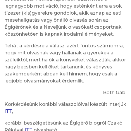
legnagyobb motiváció, hogy esténként arra a sok
tízezer (kis)gyerekre gondolok, akik aznap az esti
mesehallgatás vagy önálló olvasás során az
Égigérőnek és a Neveljünk olvasókat! csoportnak
köszönhetően is kapnak irodalmi élményeket.
Tehát a kérdésre a válasz: azért fontos számomra,
hogy mit olvasnak vagy hallanak a gyerekek a
szüleiktől, mert ha ők a könyveket választják, akkor
nagy becsben kell őket tartanunk, és könyves
szakemberként abban kell hinnem, hogy csak a
legjobb olvasmányokat érdemlik.
Both Gabi
Körkérdésünk korábbi válaszolóival készült interjúk
ITT
,
korábbi beszélgetésünk az Égigérő blogról Czakó
Rékával
ITT
olvasható.