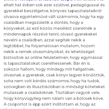
eltelt hat évben sok ezer szülővel, pedagógussal és
gyerekkel beszélgetve, könyves tapasztalataikról
olvasva egyértelművé vált számomra, hogy ha egy
családban megszületik a döntés, hogy a
könyveket, az esti közös mesélést szeretnék a
mindennapok részévé tenni, olvasó gyerekeket
nevelni a családban, azzal segítek nekik a
legtöbbet, ha folyamatosan mutatom, hozom
nekik a remek olvasmányokat, és lehetőséget
biztosítok az online felületeimen, hogy egymással
is tapasztalatokat cserélhessenek. Bár én is
sokszor hallom, hogy mindegy mit hallgatnak,
olvasnak a gyerekek, csak könyv legyen körülöttük,
soha nem volt kérdés számomra, hogy ha tudok,
szövegben és illusztrációban is minőségi köteteket
mutassak a családoknak. Tisztában vagyok vele,
hogy könyvügyileg nem nálam van a bölcsek köve.
A csoportot is épp azért indítottam el, hogy az