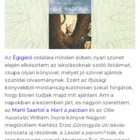
Az
Égigérő
oldalára minden évben, nyári szünet
elején elkészítem az iskolásoknak szóló listáimat,
csupa olyan könyvvel, melyet jó szívvel ajánlok
szünidei olvasmánynak. Ezért az ifjúsági
könyvekből mostanság különösen sokat forgatok,
hogy bőven tudjak majd mit ajánlani. Ami a
napokban a kezemben járt, és nagyon szerettem,
az
Marti Saartól a
Mart a pácban
és az
Ollie
hazatalál
, William Joyce könyve Nagyon
megörültem Kertész Erzsi
Göröngyös úti iskola
-
sorozata új részének, a
Leszel a párom?-
nak, és