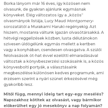
Borka lányom már 16 éves, így közösen nem
olvasunk, de gyakran ajánlunk egymásnak
könyveket. Elég változatos így a „közös”
olvasmányok listája, Lucy Maud
Montgomery
-
sorozatától a Murakami Haruki-regényekig. Azt
hiszem, mostanra váltunk igazán olvasótársakká. A
hétvégi reggelizések közben, lusta délutánokon
szívesen üldögélünk egymás mellett a kertben
vagy a konyhában, csendesen olvasgatva. A szülői
felolvasások öt-hat évvel ezelőtti elmaradásával
változtak a könyvbeszerzési szokásaink is, a közös
könyvesbolti portyák, a választásaink
megbeszélése különösen kedves programunk, ami
érzésem szerint a nyári szünet érkezésével még
gyakoribb lesz.
Mitől függ, mennyi ideig tart egy-egy mesélés?
Napszakhoz kötitek az olvasást, vagy bármikor
előkerülhet egy jó mesekönyv a nap folyamán?