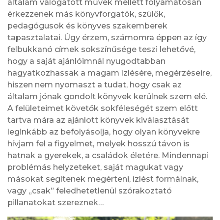
általam válogatott művek mellett folyamatosan
érkezzenek más könyvforgatók, szülők,
pedagógusok és könyves szakemberek
tapasztalatai. Úgy érzem, számomra éppen az így
felbukkanó címek sokszínűsége teszi lehetővé,
hogy a saját ajánlóimnál nyugodtabban
hagyatkozhassak a magam ízlésére, megérzéseire,
hiszen nem nyomaszt a tudat, hogy csak az
általam jónak gondolt könyvek kerülnek szem elé.
A felületeimet követők sokféleségét szem előtt
tartva mára az ajánlott könyvek kiválasztását
leginkább az befolyásolja, hogy olyan könyvekre
hívjam fel a figyelmet, melyek hosszú távon is
hatnak a gyerekek, a családok életére. Mindennapi
problémás helyzeteket, saját magukat vagy
másokat segítenek megérteni, ízlést formálnak,
vagy „csak” feledhetetlenül szórakoztató
pillanatokat szereznek…