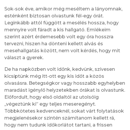
Sok-sok éve, amikor még meséltem a lányomnak,
esténként biztosan olvastunk fél-egy órát.
Leginkább attól függött a mesélés hossza, hogy
mennyire volt fáradt a kis hallgató. Emlékeim
szerint azért érdemesebb volt egy óra hosszra
tervezni, hiszen ha dönteni kellett alvás és
mesehallgatás között, nem volt kérdés, hogy mit
választ a gyerek.
De ha napközben volt időnk, kedvünk, szívesen
kicsíptünk még itt-ott egy kis időt a közös
olvasásra. Betegségkor vagy hosszabb egyhelyben
maradást igénylő helyzetekben órákat is olvastunk.
Előfordult, hogy első oldaltól az utolsóig
„végeztünk ki” egy teljes meseregényt.
Többkötetes kedvenceknél, sokat várt folytatások
megjelenésekor szintén számítanom kellett rá,
hogy nem tudunk időkorlátot tartani, a frissen